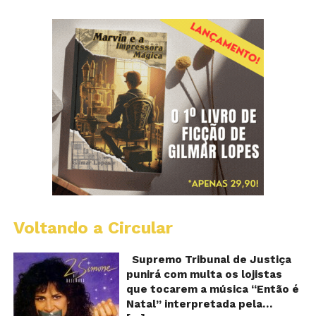
Voltando a Circular
S
pr
q
Supremo Tribunal de Justiça
Sh
punirá com multa os lojistas
d
que tocarem a música “Então é
Br
Natal” interpretada pela
t