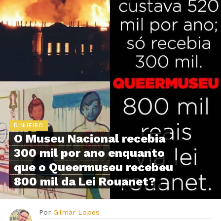
DINHEIRO
O Museu Nacional recebia
300 mil por ano enquanto
que o Queermuseu recebeu
800 mil da Lei Rouanet?
Por
Gilmar Lopes