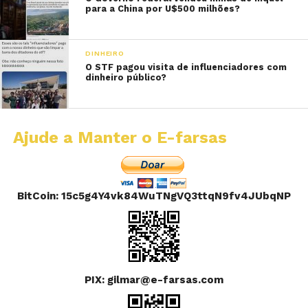
para a China por U$500 milhões?
DINHEIRO
O STF pagou visita de influenciadores com
dinheiro público?
Ajude a Manter o E-farsas
BitCoin: 15c5g4Y4vk84WuTNgVQ3ttqN9fv4JUbqNP
PIX: gilmar@e-farsas.com