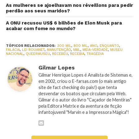
As mulheres se ajoelhavam nos réveillons para pedir
perdão aos seus maridos?
A ONU recusou US$ 6 bilhões de Elon Musk para
acabar com fome no mundo?
TÓPICOS RELACIONADOS:
300 MIL
,
800 MIL
,
ANO
,
ENQUANTO
,
FALÁCIA
,
LEI ROUANET
,
MANUTENÇÃO
,
MBL
,
MEIA-VERDADE
,
MUSEU
NACIONAL
,
QUEERMUSEU
,
RECEBEU
,
RECEBIA
,
TRAGÉDIA
Gilmar Lopes
Gilmar Henrique Lopes é Analista de Sistemas e,
em 2002, criou o E-farsas.com (o mais antigo
site de fact checking do país!) que tenta
desvendar os boatos que circulam pela Web.
Gilmar é o autor do livro "Caçador de Mentiras"
pela Editora Matrix e da aventura de ficção
infantojuvenil "Marvin e a Impressora Mágica"!