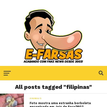
All posts tagged "filipinas"
ANIMAIS
Foto mostra uma estranha borboleta
encontrada em Juiz de Fora/MG?