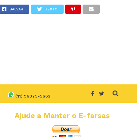
SALVAR
TEXTO
O
(11) 96075-5663
Ajude a Manter o E-farsas