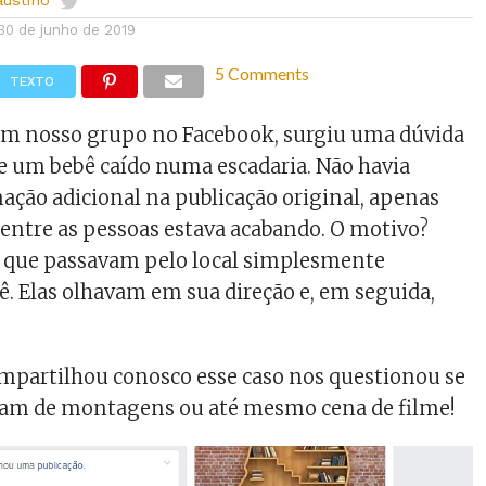
austino
30 de junho de 2019
5 Comments
TEXTO
m nosso grupo no Facebook, surgiu uma dúvida
e um bebê caído numa escadaria. Não havia
ção adicional na publicação original, apenas
 entre as pessoas estava acabando. O motivo?
s que passavam pelo local simplesmente
. Elas olhavam em sua direção e, em seguida,
mpartilhou conosco esse caso nos questionou se
avam de montagens ou até mesmo cena de filme!