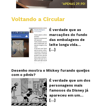
Voltando a Circular
Embala
longa
vida
É verdade que as
mostr
marcações do fundo
quanta
das embalagens de
vezes
leite longa vida
o
[…]
servem para mostrar
leite
foi
quantas vezes o
reapro
produto foi
reaproveitado? O
alerta surgiu no dia 22
Desenho mostra o Mickey furando queijos
de novembro de 2018,
com o pênis?
em uma conta no
É verdade que um dos
Facebook e
personagens mais
rapidamente se
famosos da Disney já
espalhou também
apareceu em um
através de grupos no
[…]
desenho animado na
WhatsApp. De acordo
TV furando queijos