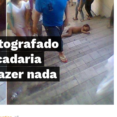
tografado
cadaria
azer nada