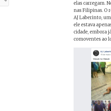
elas carregam. N
nas Filipinas. O
AJ Laberinto, um 
ele estava apena
cidade, embora j
comoventes ao l