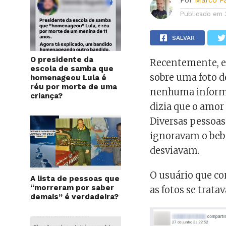
Por
Marco F
Publicado em
SALVAR
O presidente da
Recentemente, e
escola de samba que
sobre uma foto d
homenageou Lula é
réu por morte de uma
nenhuma informa
criança?
dizia que o amor
Diversas pessoa
ignoravam o bebê
desviavam.
O usuário que co
A lista de pessoas que
“morreram por saber
as fotos se trat
demais” é verdadeira?