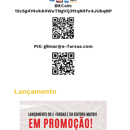
BitCoin:
15c5g4Y4vk84WuTNgVQ3ttqN9fv4JUbqNP
PIX: gilmar@e-farsas.com
Lançamento