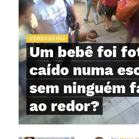
VERDADEIRO
Um bebê foi fo
caído numa es
sem ninguém f
ao redor?