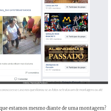
conosco esse caso nos questionou se as fotos se tratavam de montagens ou até
á que estamos mesmo diante de uma montagem?