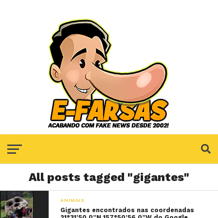
All posts tagged "gigantes"
ANIMAIS
Gigantes encontrados nas coordenadas
21°31’50.0”N 157°50’56.0”W do Google