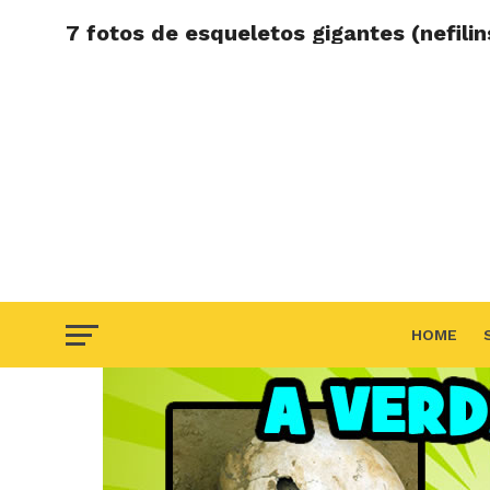
7 fotos de esqueletos gigantes (nefili
HOME
F.A.Q