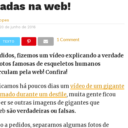
adas na web!
Lopes
20 de junho de 2016
1 Comment
TEXTO
didos, fizemos um vídeo explicando a verdade
 fotos famosas de esqueletos humanos
rculam pela web! Confira!
licamos há poucos dias um
vídeo de um gigante
ilmado durante um desfile
, muita gente ficou
ber se outras imagens de gigantes que
eb
são verdadeiras ou falsas.
o a pedidos, separamos algumas fotos de