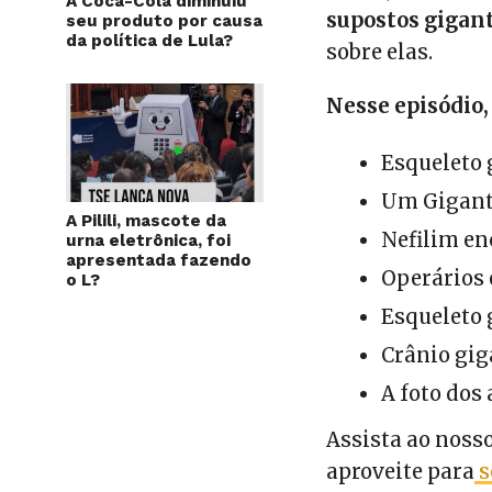
A Coca-Cola diminuiu
supostos gigan
seu produto por causa
da política de Lula?
sobre elas.
Nesse episódio,
Esqueleto
Um Gigant
A Pilili, mascote da
Nefilim e
urna eletrônica, foi
apresentada fazendo
Operários
o L?
Esqueleto 
Crânio gig
A foto dos
Assista ao noss
aproveite para
s