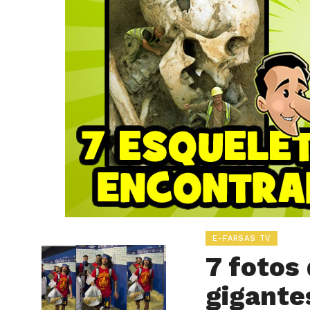
E-FARSAS TV
7 fotos
gigantes