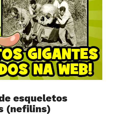
 de esqueletos
 (nefilins)