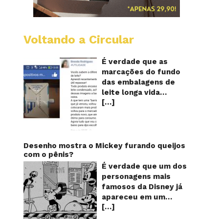
Voltando a Circular
Embala
longa
vida
É verdade que as
mostr
marcações do fundo
quanta
das embalagens de
vezes
leite longa vida
o
[…]
servem para mostrar
leite
foi
quantas vezes o
reapro
produto foi
reaproveitado? O
alerta surgiu no dia 22
Desenho mostra o Mickey furando queijos
de novembro de 2018,
com o pênis?
em uma conta no
É verdade que um dos
Facebook e
personagens mais
rapidamente se
famosos da Disney já
espalhou também
apareceu em um
através de grupos no
[…]
desenho animado na
WhatsApp. De acordo
TV furando queijos