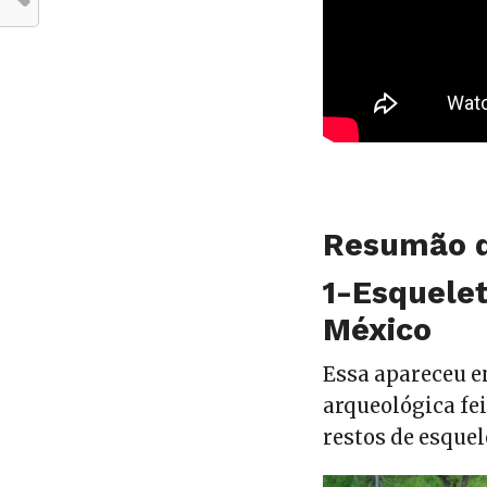
Resumão d
1-Esquele
México
Essa apareceu e
arqueológica fe
restos de esquel