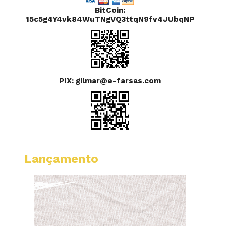
BitCoin:
15c5g4Y4vk84WuTNgVQ3ttqN9fv4JUbqNP
PIX: gilmar@e-farsas.com
Lançamento