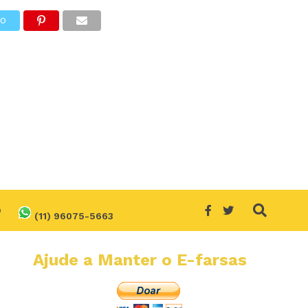
TO
O
(11) 96075-5663
Ajude a Manter o E-farsas