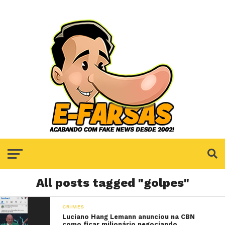
All posts tagged "golpes"
CRIMES
Luciano Hang Lemann anunciou na CBN
como ficar milionário negociando