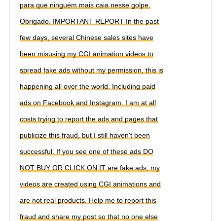
para que ninguém mais caia nesse golpe.
Obrigado. IMPORTANT REPORT In the past
few days, several Chinese sales sites have
been misusing my CGI animation videos to
spread fake ads without my permission, this is
happening all over the world. Including paid
ads on Facebook and Instagram. I am at all
costs trying to report the ads and pages that
publicize this fraud, but I still haven't been
successful. If you see one of these ads DO
NOT BUY OR CLICK ON IT are fake ads, my
videos are created using CGI animations and
are not real products. Help me to report this
fraud and share my post so that no one else