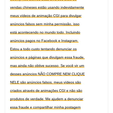
vendas chineses estão usando indevidamente
meus vídeos de animação CGI para divulgar
anúncios falsos sem minha permissão, isso
está acontecendo no mundo todo. Incluindo
anúncios pagos no Facebook e Instagram.
Estou a todo custo tentando denunciar os
anúncios e páginas que divulgam essa fraude,
mas ainda não obtive sucesso. Se você vir um
desses anúncios NÃO COMPRE NEM CLIQUE
NELE são anúncios falsos, meus vídeos são
criados através de animações CGI e não são
produtos de verdade. Me ajudem a denunciar
essa fraude e compartilhar minha postagem