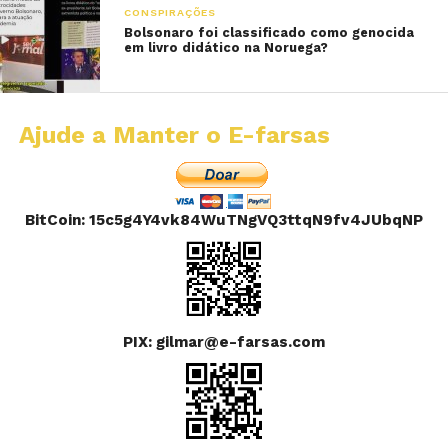
CONSPIRAÇÕES
Bolsonaro foi classificado como genocida
em livro didático na Noruega?
Ajude a Manter o E-farsas
BitCoin: 15c5g4Y4vk84WuTNgVQ3ttqN9fv4JUbqNP
PIX: gilmar@e-farsas.com