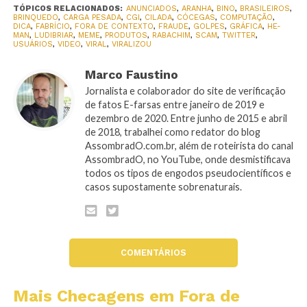
TÓPICOS RELACIONADOS:
ANUNCIADOS
,
ARANHA
,
BINO
,
BRASILEIROS
,
BRINQUEDO
,
CARGA PESADA
,
CGI
,
CILADA
,
CÓCEGAS
,
COMPUTAÇÃO
,
DICA
,
FABRÍCIO
,
FORA DE CONTEXTO
,
FRAUDE
,
GOLPES
,
GRÁFICA
,
HE-
MAN
,
LUDIBRIAR
,
MEME
,
PRODUTOS
,
RABACHIM
,
SCAM
,
TWITTER
,
USUÁRIOS
,
VIDEO
,
VIRAL
,
VIRALIZOU
Marco Faustino
Jornalista e colaborador do site de verificação
de fatos E-farsas entre janeiro de 2019 e
dezembro de 2020. Entre junho de 2015 e abril
de 2018, trabalhei como redator do blog
AssombradO.com.br, além de roteirista do canal
AssombradO, no YouTube, onde desmistificava
todos os tipos de engodos pseudocientíficos e
casos supostamente sobrenaturais.
COMENTÁRIOS
Mais Checagens em Fora de