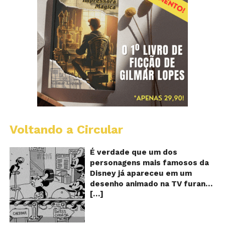
Voltando a Circular
D
m
o
É verdade que um dos
M
personagens mais famosos da
fu
Disney já apareceu em um
qu
desenho animado na TV furando
c
[…]
queijos com o seu pênis? O
o
pê
vídeo é compartilhado na forma
de um GIF animado e mostra