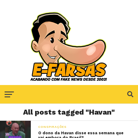
All posts tagged "Havan"
CONSPIRAÇÕES
O dono da Havan disse essa semana que
vai embora do Brasil?