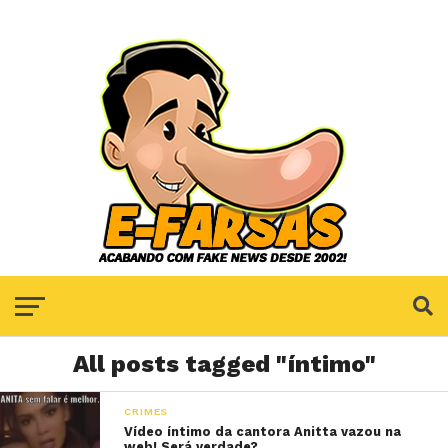
All posts tagged "íntimo"
CRIMES
Vídeo íntimo da cantora Anitta vazou na
web! Será verdade?