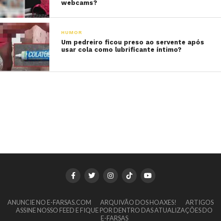
webcams?
HUMOR
Um pedreiro ficou preso ao servente após
usar cola como lubrificante íntimo?
ANUNCIE NO E-FARSAS.COM
ARQUIVÃO DOS HOAXES!
ARTIGOS
ASSINE NOSSO FEED E FIQUE POR DENTRO DAS ATUALIZAÇÕES DO
E-FARSAS