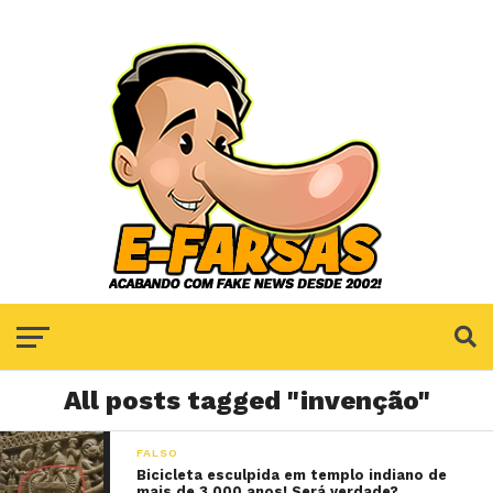
All posts tagged "invenção"
FALSO
Bicicleta esculpida em templo indiano de
mais de 3.000 anos! Será verdade?