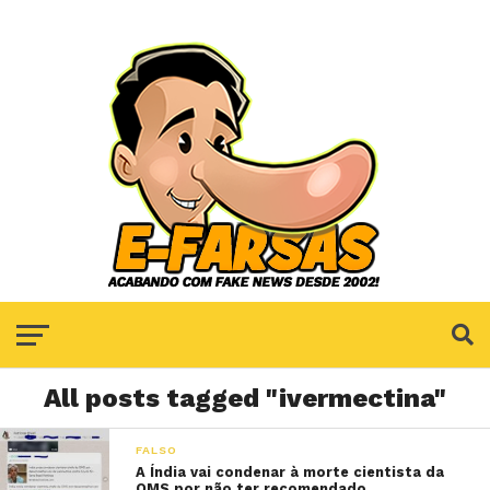
All posts tagged "ivermectina"
FALSO
A Índia vai condenar à morte cientista da
OMS por não ter recomendado