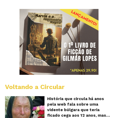
Voltando a Circular
B
Va
A
História que circula há anos
vi
pela web fala sobre uma
ce
vidente búlgara que teria
q
ficado cega aos 12 anos, mas
pr