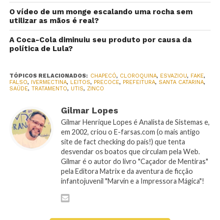
O vídeo de um monge escalando uma rocha sem
utilizar as mãos é real?
A Coca-Cola diminuiu seu produto por causa da
política de Lula?
TÓPICOS RELACIONADOS:
CHAPECÓ
,
CLOROQUINA
,
ESVAZIOU
,
FAKE
,
FALSO
,
IVERMECTINA
,
LEITOS
,
PRECOCE
,
PREFEITURA
,
SANTA CATARINA
,
SAÚDE
,
TRATAMENTO
,
UTIS
,
ZINCO
Gilmar Lopes
Gilmar Henrique Lopes é Analista de Sistemas e,
em 2002, criou o E-farsas.com (o mais antigo
site de fact checking do país!) que tenta
desvendar os boatos que circulam pela Web.
Gilmar é o autor do livro "Caçador de Mentiras"
pela Editora Matrix e da aventura de ficção
infantojuvenil "Marvin e a Impressora Mágica"!