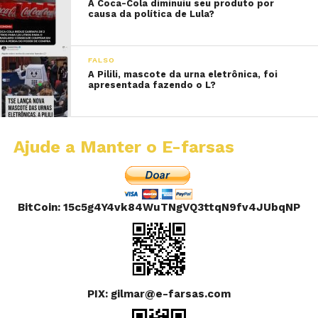
A Coca-Cola diminuiu seu produto por
causa da política de Lula?
FALSO
A Pilili, mascote da urna eletrônica, foi
apresentada fazendo o L?
Ajude a Manter o E-farsas
BitCoin: 15c5g4Y4vk84WuTNgVQ3ttqN9fv4JUbqNP
PIX: gilmar@e-farsas.com