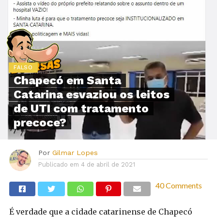
FALSO
Chapecó em Santa
Catarina esvaziou os leitos
de UTI com tratamento
precoce?
Por
Gilmar Lopes
Publicado em
4 de abril de 2021
40 Comments
É verdade que a cidade catarinense de Chapecó