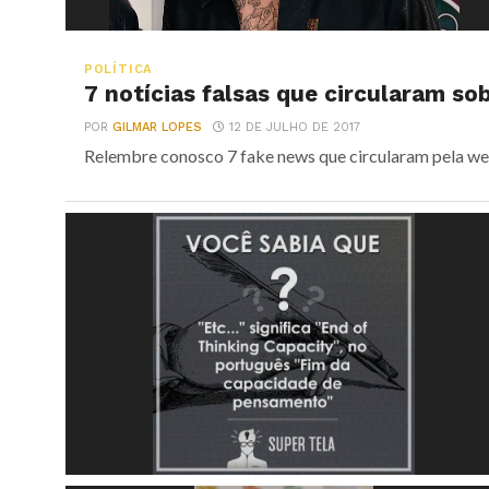
POLÍTICA
7 notícias falsas que circularam so
POR
GILMAR LOPES
12 DE JULHO DE 2017
Relembre conosco 7 fake news que circularam pela web 