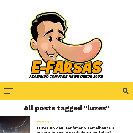
All posts tagged "luzes"
FOTOS
Luzes no céu! Fenômeno semelhante a
aurora boreal é verdadeiro ou falso?