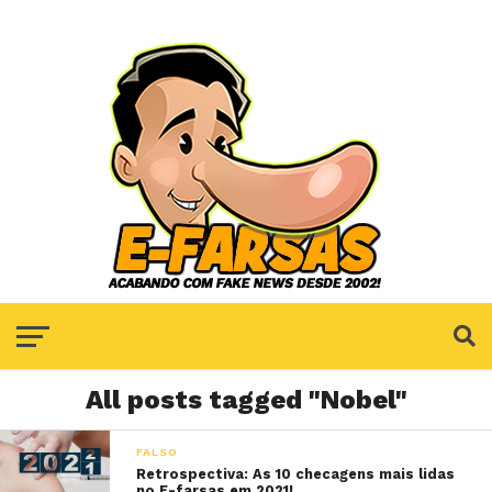
All posts tagged "Nobel"
FALSO
Retrospectiva: As 10 checagens mais lidas
no E-farsas em 2021!