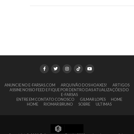
ANUNCIE NO E-FARSAS.COM
ARQUIVÃO DOS HOAXES!
ARTIGOS
ASSINE NOSSO FEED E FIQUE POR DENTRO DAS ATUALIZAÇÕES DO
E-FARSAS
ENTRE EM CONTATO CONOSCO
GILMAR LOPES
HOME
HOME
RIOMAR BRUNO
SOBRE
ULTIMAS
13