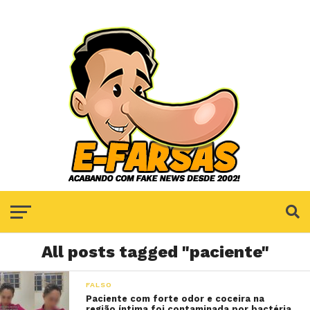
All posts tagged "paciente"
FALSO
Paciente com forte odor e coceira na
região íntima foi contaminada por bactéria