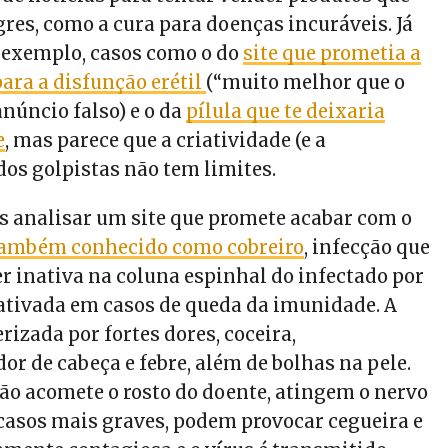
es, como a cura para doenças incuráveis. Já
 exemplo, casos como o do
site que prometia a
para a disfunção erétil
(“muito melhor que o
 anúncio falso) e o da
pílula que te deixaria
e
, mas parece que a criatividade (e a
dos golpistas não tem limites.
s analisar um site que promete acabar com o
 também conhecido como cobreiro
, infecção que
 inativa na coluna espinhal do infectado por
eativada em casos de queda da imunidade. A
rizada por fortes dores, coceira,
r de cabeça e febre, além de bolhas na pele.
ão acomete o rosto do doente, atingem o nervo
 casos mais graves, podem provocar cegueira e