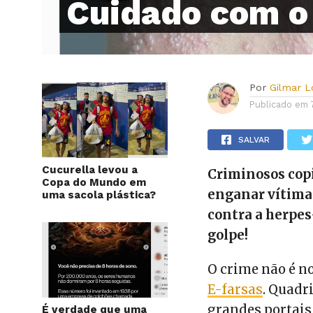
Cuidado com o 
Por
Gilmar 
Publicado em
SALVAR
Cucurella levou a
Criminosos copi
Copa do Mundo em
enganar vítima
uma sacola plástica?
contra a herpes
golpe!
O crime não é no
E-farsas
. Quadr
grandes portais
É verdade que uma