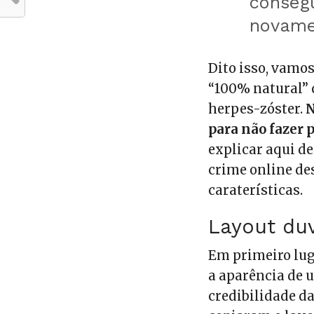
conseg
novam
Dito isso, vamo
“100% natural” 
herpes-zóster.
N
para não fazer
explicar aqui d
crime online de
caraterísticas.
Layout du
Em primeiro lug
a aparência de u
credibilidade da