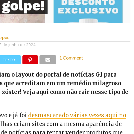
golpe!
Lopes
7 de junho de 2024
1 Comment
TEXTO
am o layout do portal de notícias G1 para
s que acreditam em um remédio milagroso
-zóster! Veja aqui como não cair nesse tipo de
vo e já foi
desmascarado várias vezes aqui no
ilhas criam sites com a mesma aparência de
 de notícias para tentar vender produtos que