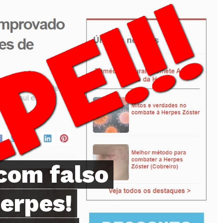
com falso
erpes!