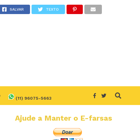
SALVAR
TEXTO
O
(11) 96075-5663
Ajude a Manter o E-farsas