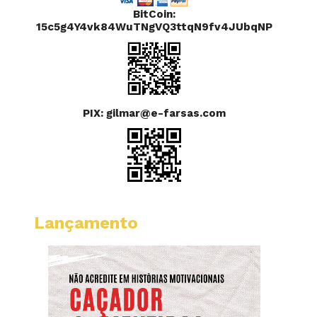
BitCoin:
15c5g4Y4vk84WuTNgVQ3ttqN9fv4JUbqNP
PIX: gilmar@e-farsas.com
Lançamento