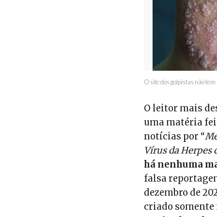
O site dos golpistas não te
O leitor mais de
uma matéria fei
notícias por “
Mé
Vírus da Herpes
há nenhuma mat
falsa reportagem
dezembro de 202
criado somente 