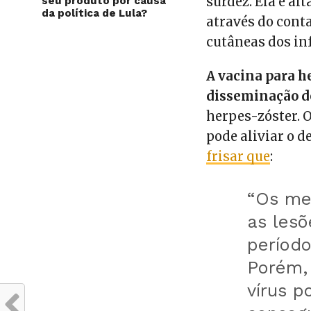
surdez.
Ela é al
seu produto por causa
da política de Lula?
através do cont
cutâneas dos in
A vacina para h
disseminação d
herpes-zóster. O
pode aliviar o d
frisar que
:
“Os me
as les
períod
Porém,
vírus p