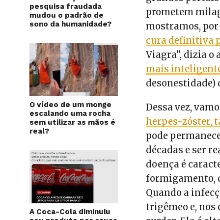
pesquisa fraudada
prometem milagr
mudou o padrão de
sono da humanidade?
mostramos, por
cura definitiva 
Viagra”, dizia o
mais inteligent
desonestidade) 
O vídeo de um monge
Dessa vez, vamo
escalando uma rocha
herpes-zóster,
sem utilizar as mãos é
real?
pode permanecer
décadas e ser r
doença é caracte
formigamento, do
Quando a infecç
trigêmeo e, nos
A Coca-Cola diminuiu