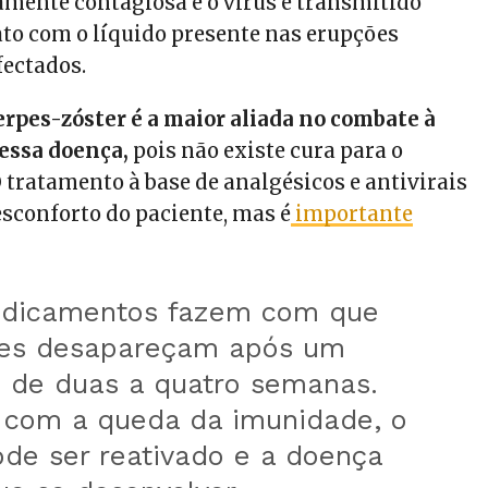
tamente contagiosa e o vírus é transmitido
ato com o líquido presente nas erupções
fectados.
erpes-zóster é a maior aliada no combate à
essa doença,
pois não existe cura para o
 tratamento à base de analgésicos e antivirais
esconforto do paciente, mas é
importante
dicamentos fazem com que
ões desapareçam após um
o de duas a quatro semanas.
 com a queda da imunidade, o
ode ser reativado e a doença