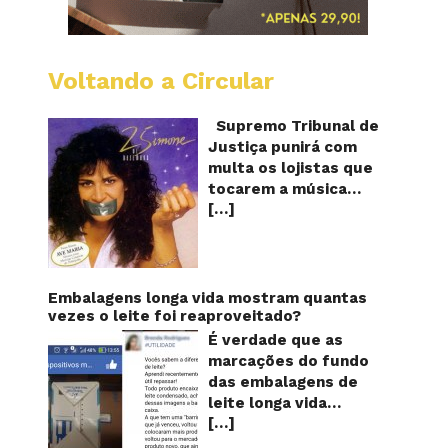
Voltando a Circular
STJ
proíbe
que
Supremo Tribunal de
Shoppi
Justiça punirá com
do
multa os lojistas que
Brasil
tocarem a música
toque
[…]
“Então é Natal”
“Então
é
interpretada pela
Natal”
cantora Simone! Será?
De acordo com notícia
publicada em diversos
Embalagens longa vida mostram quantas
sites e blogs (e
vezes o leite foi reaproveitado?
amplamente divulgada
É verdade que as
nas redes sociais),
marcações do fundo
uma das canções mais
das embalagens de
populares do Natal
leite longa vida
brasileiro estaria
[…]
servem para mostrar
proibida de ser
quantas vezes o