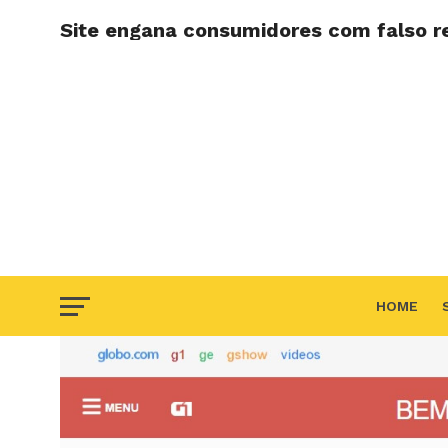
Site engana consumidores com falso r
HOME
F.A.Q