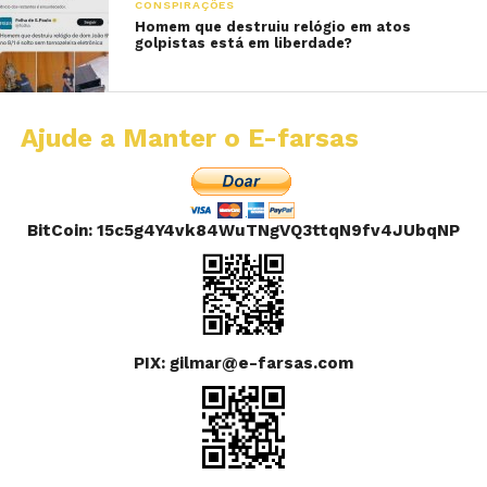
CONSPIRAÇÕES
Homem que destruiu relógio em atos
golpistas está em liberdade?
Ajude a Manter o E-farsas
BitCoin: 15c5g4Y4vk84WuTNgVQ3ttqN9fv4JUbqNP
PIX: gilmar@e-farsas.com