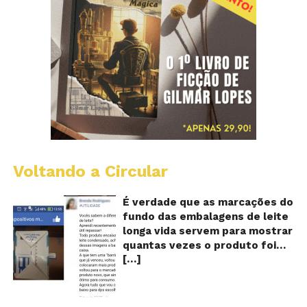
Voltando a Circular
E
lo
vi
É verdade que as marcações do
m
fundo das embalagens de leite
qu
longa vida servem para mostrar
v
quantas vezes o produto foi
o
[…]
reaproveitado? O alerta surgiu
le
fo
no dia 22 de novembro de 2018,
re
em uma conta no Facebook e
rapidamente se espalhou