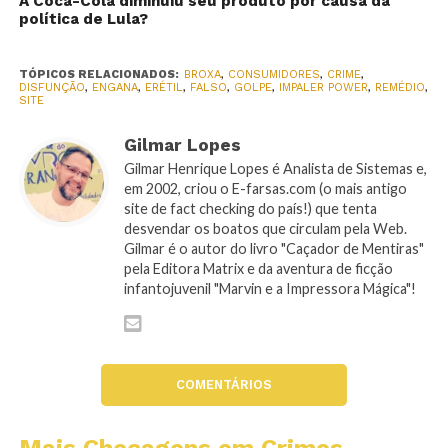
A Coca-Cola diminuiu seu produto por causa da
política de Lula?
TÓPICOS RELACIONADOS:
BROXA
,
CONSUMIDORES
,
CRIME
,
DISFUNÇÃO
,
ENGANA
,
ERÉTIL
,
FALSO
,
GOLPE
,
IMPALER POWER
,
REMÉDIO
,
SITE
Gilmar Lopes
Gilmar Henrique Lopes é Analista de Sistemas e,
em 2002, criou o E-farsas.com (o mais antigo
site de fact checking do país!) que tenta
desvendar os boatos que circulam pela Web.
Gilmar é o autor do livro "Caçador de Mentiras"
pela Editora Matrix e da aventura de ficção
infantojuvenil "Marvin e a Impressora Mágica"!
COMENTÁRIOS