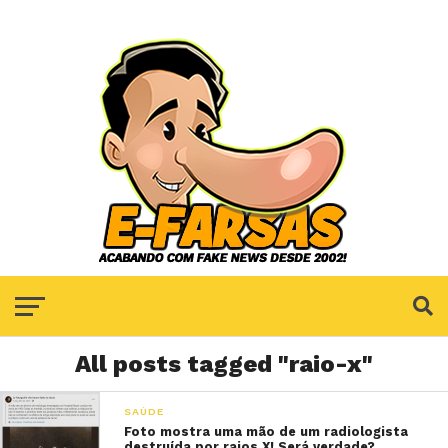
All posts tagged "raio-x"
SAÚDE
Foto mostra uma mão de um radiologista
destruída por raios X! Será verdade?