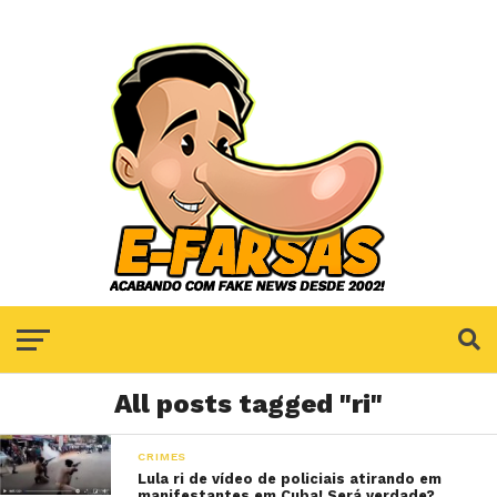
All posts tagged "ri"
CRIMES
Lula ri de vídeo de policiais atirando em
manifestantes em Cuba! Será verdade?