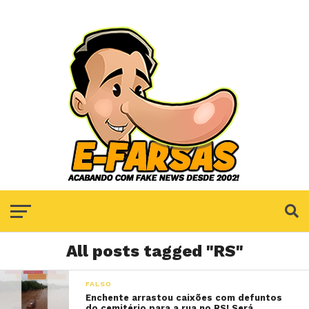
All posts tagged "RS"
FALSO
Enchente arrastou caixões com defuntos
do cemitério para a rua no RS! Será