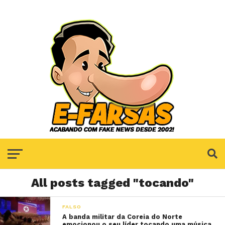
All posts tagged "tocando"
FALSO
A banda militar da Coreia do Norte
emocionou o seu líder tocando uma música