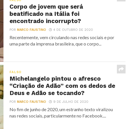
FALSO
Corpo de jovem que será
beatificado na Itália foi
encontrado incorrupto?
POR
MARCO FAUSTINO
4 DE OUTUBRO DE 2020
Recentemente, vem circulando nas redes sociais e por
uma parte da imprensa brasileira, que o corpo...
FALSO
Michelangelo pintou o afresco
“Criação de Adão” com os dedos de
Deus e Adão se tocando?
POR
MARCO FAUSTINO
9 DE JULHO DE 2020
No fim de junho de 2020, um estranho texto viralizou
nas redes sociais, particularmente no Facebook....