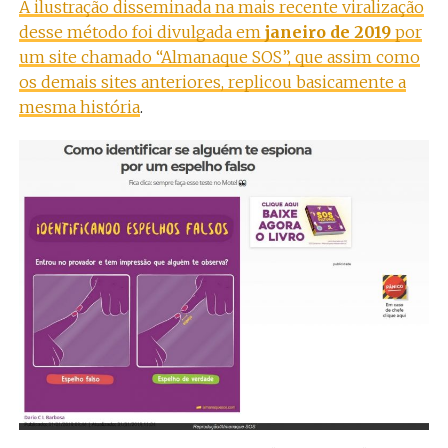
A ilustração disseminada na mais recente viralização
desse método foi divulgada em
janeiro de 2019
por
um site chamado “Almanaque SOS”, que assim como
os demais sites anteriores, replicou basicamente a
mesma história
.