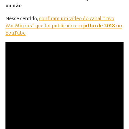
ou não
.
Nesse sentido,
confiram um vídeo do canal “Two
Wat Mirrors” que foi publicado em
julho de 2018
no
YouTube
: