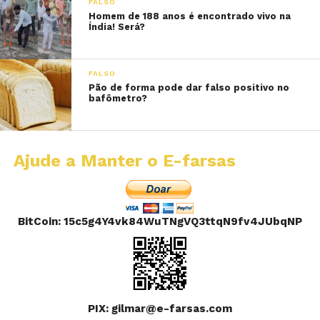
FALSO
Homem de 188 anos é encontrado vivo na
Índia! Será?
FALSO
Pão de forma pode dar falso positivo no
bafômetro?
Ajude a Manter o E-farsas
BitCoin: 15c5g4Y4vk84WuTNgVQ3ttqN9fv4JUbqNP
PIX: gilmar@e-farsas.com