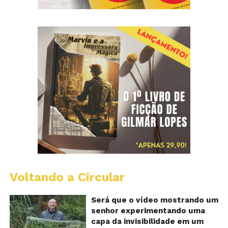
Voltando a Circular
A
Ch
m
Será que o vídeo mostrando um
e
senhor experimentando uma
ví
capa da invisibilidade em um
a