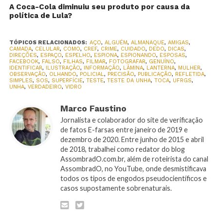
A Coca-Cola diminuiu seu produto por causa da
política de Lula?
TÓPICOS RELACIONADOS:
AÇO
,
ALGUÉM
,
ALMANAQUE
,
AMIGAS
,
CAMADA
,
CELULAR
,
COMO
,
CREF
,
CRIME
,
CUIDADO
,
DEDO
,
DICAS
,
DIREÇÕES
,
ESPAÇO
,
ESPELHO
,
ESPIONA
,
ESPIONANDO
,
ESPOSAS
,
FACEBOOK
,
FALSO
,
FILHAS
,
FILMAR
,
FOTOGRAFAR
,
GENUÍNO
,
IDENTIFICAR
,
ILUSTRAÇÃO
,
INFORMAÇÃO
,
LÂMINA
,
LANTERNA
,
MULHER
,
OBSERVAÇÃO
,
OLHANDO
,
POLICIAL
,
PRECISÃO
,
PUBLICAÇÃO
,
REFLETIDA
,
SIMPLES
,
SOS
,
SUPERFÍCIE
,
TESTE
,
TESTE DA UNHA
,
TOCA
,
UFRGS
,
UNHA
,
VERDADEIRO
,
VIDRO
Marco Faustino
Jornalista e colaborador do site de verificação
de fatos E-farsas entre janeiro de 2019 e
dezembro de 2020. Entre junho de 2015 e abril
de 2018, trabalhei como redator do blog
AssombradO.com.br, além de roteirista do canal
AssombradO, no YouTube, onde desmistificava
todos os tipos de engodos pseudocientíficos e
casos supostamente sobrenaturais.