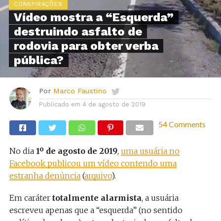
CONSPIRAÇÕES
Vídeo mostra a “Esquerda”
destruindo asfalto de
rodovia para obter verba
pública?
Por
Marco Faustino
Publicado em
4 de agosto de 2019
54 Comments
No dia
1º de agosto de 2019
,
uma usuária no
Facebook publicou um vídeo contendo uma
estranha denúncia
(
arquivo
).
Em caráter
totalmente alarmista
, a usuária
escreveu apenas que a “esquerda” (no sentido