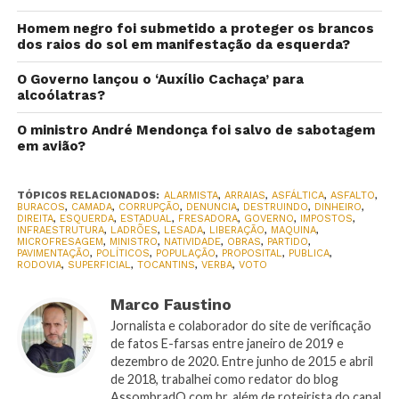
Homem negro foi submetido a proteger os brancos
dos raios do sol em manifestação da esquerda?
O Governo lançou o ‘Auxílio Cachaça’ para
alcoólatras?
O ministro André Mendonça foi salvo de sabotagem
em avião?
TÓPICOS RELACIONADOS:
ALARMISTA
,
ARRAIAS
,
ASFÁLTICA
,
ASFALTO
,
BURACOS
,
CAMADA
,
CORRUPÇÃO
,
DENUNCIA
,
DESTRUINDO
,
DINHEIRO
,
DIREITA
,
ESQUERDA
,
ESTADUAL
,
FRESADORA
,
GOVERNO
,
IMPOSTOS
,
INFRAESTRUTURA
,
LADRÕES
,
LESADA
,
LIBERAÇÃO
,
MAQUINA
,
MICROFRESAGEM
,
MINISTRO
,
NATIVIDADE
,
OBRAS
,
PARTIDO
,
PAVIMENTAÇÃO
,
POLÍTICOS
,
POPULAÇÃO
,
PROPOSITAL
,
PUBLICA
,
RODOVIA
,
SUPERFICIAL
,
TOCANTINS
,
VERBA
,
VOTO
Marco Faustino
Jornalista e colaborador do site de verificação
de fatos E-farsas entre janeiro de 2019 e
dezembro de 2020. Entre junho de 2015 e abril
de 2018, trabalhei como redator do blog
AssombradO.com.br, além de roteirista do canal