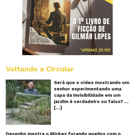
Voltando a Circular
A
Ch
m
Será que o vídeo mostrando um
e
senhor experimentando uma
ví
capa da invisibilidade em um
a
jardim é verdadeiro ou falso? O
no
[…]
vídeo surgiu nas redes sociais e
ca
qu
em diversos sites e blogs na
d
segunda semana de dezembro
in
de 2017 e rapidamente ganhou
centenas de milhares de
Desenho mostra o Mickey furando queijos com o