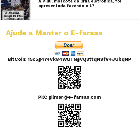
A Pilili, mascote da urna eletrônica, foi
apresentada fazendo o L?
Ajude a Manter o E-farsas
BitCoin: 15c5g4Y4vk84WuTNgVQ3ttqN9fv4JUbqNP
PIX: gilmar@e-farsas.com