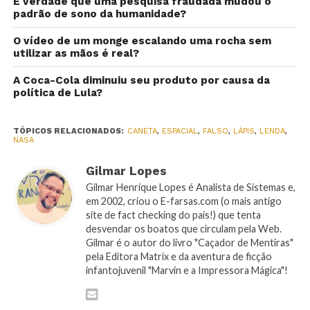
É verdade que uma pesquisa fraudada mudou o
padrão de sono da humanidade?
O vídeo de um monge escalando uma rocha sem
utilizar as mãos é real?
A Coca-Cola diminuiu seu produto por causa da
política de Lula?
TÓPICOS RELACIONADOS:
CANETA
,
ESPACIAL
,
FALSO
,
LÁPIS
,
LENDA
,
NASA
Gilmar Lopes
Gilmar Henrique Lopes é Analista de Sistemas e,
em 2002, criou o E-farsas.com (o mais antigo
site de fact checking do país!) que tenta
desvendar os boatos que circulam pela Web.
Gilmar é o autor do livro "Caçador de Mentiras"
pela Editora Matrix e da aventura de ficção
infantojuvenil "Marvin e a Impressora Mágica"!