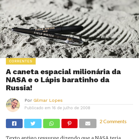
CORRENTES
A caneta espacial milionária da
NASA e o Lápis baratinho da
Russia!
Por
Gilmar Lopes
Publicado em
16 de julho de 2008
2 Comments
Texto antigo ressurge dizendo que a NASA teria