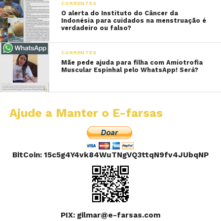
CORRENTES
O alerta do Instituto do Câncer da
Indonésia para cuidados na menstruação é
verdadeiro ou falso?
CORRENTES
Mãe pede ajuda para filha com Amiotrofia
Muscular Espinhal pelo WhatsApp! Será?
Ajude a Manter o E-farsas
BitCoin: 15c5g4Y4vk84WuTNgVQ3ttqN9fv4JUbqNP
PIX: gilmar@e-farsas.com