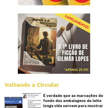
Voltando a Circular
E
lo
vi
É verdade que as marcações do
m
fundo das embalagens de leite
qu
longa vida servem para mostrar
v