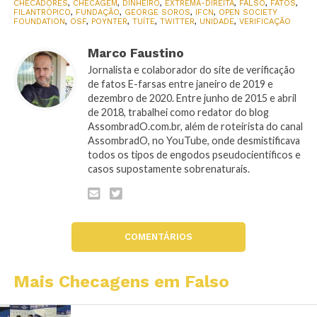
CHECADORES
,
CHECAGEM
,
DINHEIRO
,
EXTREMA-DIREITA
,
FALSO
,
FATOS
,
FILANTRÓPICO
,
FUNDAÇÃO
,
GEORGE SOROS
,
IFCN
,
OPEN SOCIETY
FOUNDATION
,
OSF
,
POYNTER
,
TUÍTE
,
TWITTER
,
UNIDADE
,
VERIFICAÇÃO
Marco Faustino
Jornalista e colaborador do site de verificação
de fatos E-farsas entre janeiro de 2019 e
dezembro de 2020. Entre junho de 2015 e abril
de 2018, trabalhei como redator do blog
AssombradO.com.br, além de roteirista do canal
AssombradO, no YouTube, onde desmistificava
todos os tipos de engodos pseudocientíficos e
casos supostamente sobrenaturais.
COMENTÁRIOS
Mais Checagens em Falso