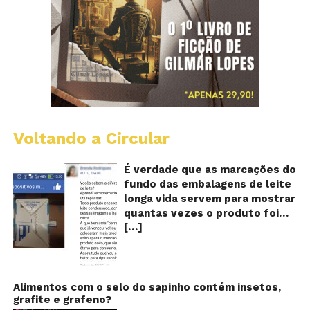
Voltando a Circular
E
lo
vi
É verdade que as marcações do
m
fundo das embalagens de leite
qu
longa vida servem para mostrar
v
quantas vezes o produto foi
o
[…]
reaproveitado? O alerta surgiu
le
fo
no dia 22 de novembro de 2018,
re
em uma conta no Facebook e
rapidamente se espalhou
também através de grupos no
Alimentos com o selo do sapinho contém insetos,
grafite e grafeno?
WhatsApp. De acordo com o