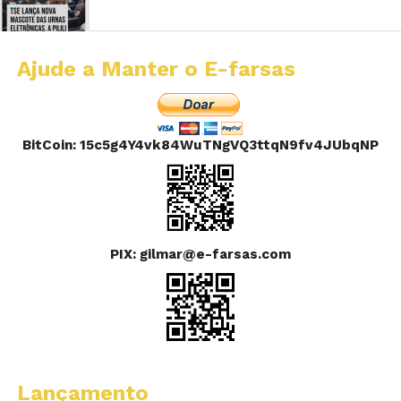
Ajude a Manter o E-farsas
BitCoin: 15c5g4Y4vk84WuTNgVQ3ttqN9fv4JUbqNP
PIX: gilmar@e-farsas.com
Lançamento