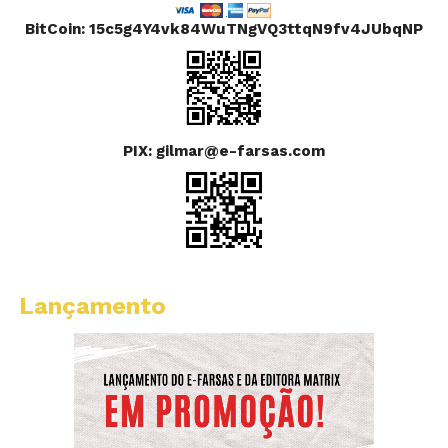
BitCoin: 15c5g4Y4vk84WuTNgVQ3ttqN9fv4JUbqNP
PIX: gilmar@e-farsas.com
Lançamento