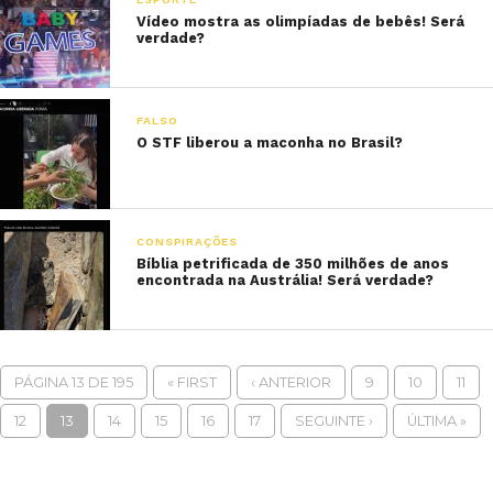
Vídeo mostra as olimpíadas de bebês! Será
verdade?
FALSO
O STF liberou a maconha no Brasil?
CONSPIRAÇÕES
Bíblia petrificada de 350 milhões de anos
encontrada na Austrália! Será verdade?
PÁGINA 13 DE 195
« FIRST
‹ ANTERIOR
9
10
11
12
13
14
15
16
17
SEGUINTE ›
ÚLTIMA »