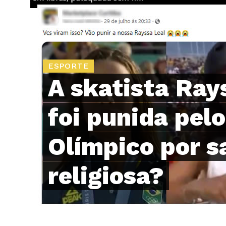
ESPORTE
A skatista Ray
foi punida pel
Olímpico por 
religiosa?