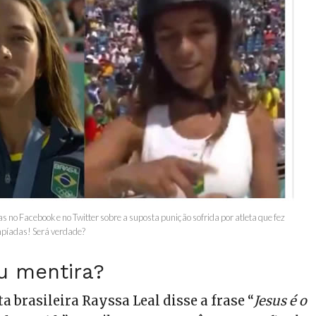
as no Facebook e no Twitter sobre a suposta punição sofrida por atleta que fez
mpíadas! Será verdade?
u mentira?
ta brasileira Rayssa Leal disse a frase “
Jesus é o