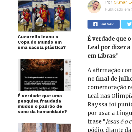
Por
Gilmar 
Publicado em
SALVAR
Cucurella levou a
É verdade que o
Copa do Mundo em
Leal por dizer a
uma sacola plástica?
em Libras?
A afirmação com
no
final de julh
comemoração rel
Leal nas Olimpí
É verdade que uma
pesquisa fraudada
Rayssa foi puni
mudou o padrão de
sono da humanidade?
por usar a Língu
frase “
Jesus é o 
pódio, diante da