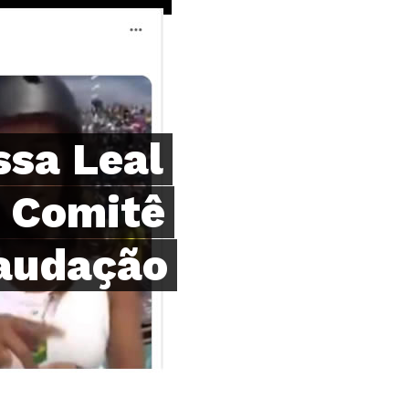
ssa Leal
o Comitê
saudação