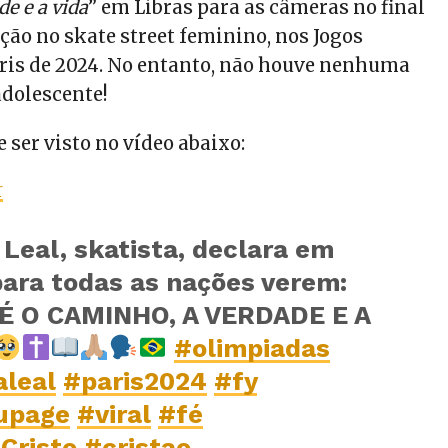
e e a vida
” em Libras para as câmeras no final
ção no skate street feminino, nos Jogos
ris de 2024. No entanto, não houve nenhuma
adolescente!
ser visto no vídeo abaixo:
r
Leal, skatista, declara em
para todas as nações verem:
É O CAMINHO, A VERDADE E A
#olimpiadas
aleal
#paris2024
#fy
upage
#viral
#fé
Cristo
#cristao