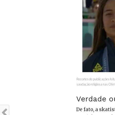
Recortes de publicações feit
saudação religiosa nas Oli
Verdade o
De fato, a skatis