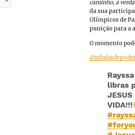
caminho, a verdad
da sua participa
Olímpicos de Pa
punição para a 
O momento pode 
@pilulasdepode
Rayssa 
libras 
JESUS 
VIDA!!!
#rayss
#foryo
#Jesus