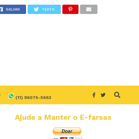
SALVAR
TEXTO
O
(11) 96075-5663
Ajude a Manter o E-farsas