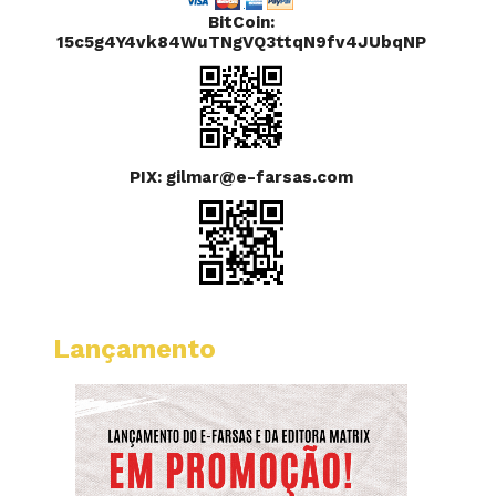
BitCoin:
15c5g4Y4vk84WuTNgVQ3ttqN9fv4JUbqNP
PIX: gilmar@e-farsas.com
Lançamento