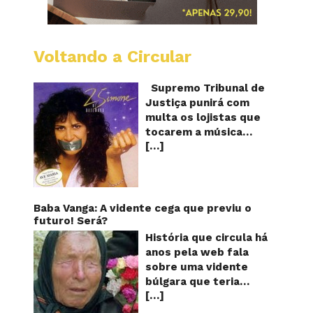
Voltando a Circular
STJ
proíbe
que
Supremo Tribunal de
Shoppi
Justiça punirá com
do
multa os lojistas que
Brasil
tocarem a música
toque
[…]
“Então é Natal”
“Então
é
interpretada pela
Natal”
cantora Simone! Será?
De acordo com notícia
publicada em diversos
Baba Vanga: A vidente cega que previu o
sites e blogs (e
futuro! Será?
amplamente divulgada
História que circula há
nas redes sociais),
anos pela web fala
uma das canções mais
sobre uma vidente
populares do Natal
búlgara que teria
brasileiro estaria
[…]
ficado cega aos 12
proibida de ser
anos, mas teria