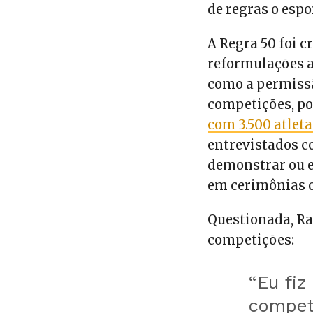
de regras o espo
A Regra 50 foi 
reformulações a
como a permissã
competições, p
com 3.500 atlet
entrevistados c
demonstrar ou e
em cerimônias o
Questionada, Ra
competições:
“Eu fiz
compet