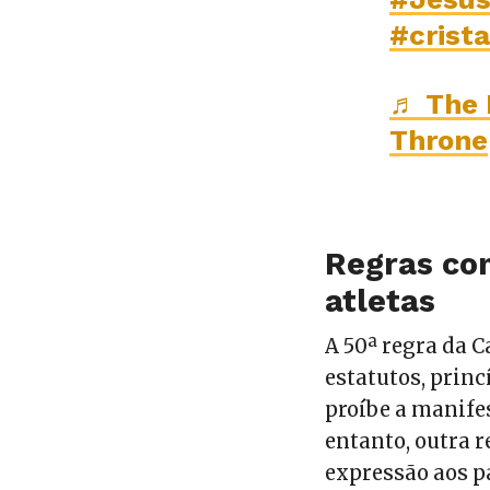
#crist
♬ The 
Throne
Regras con
atletas
A 50ª regra da 
estatutos, prin
proíbe a manifes
entanto, outra r
expressão aos p