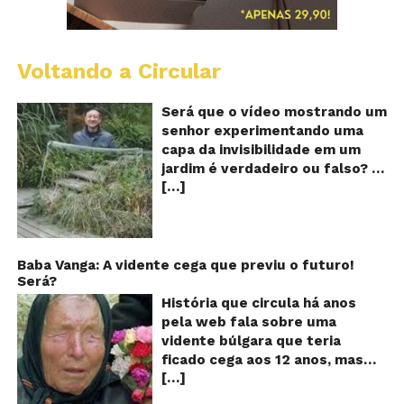
Voltando a Circular
A
Ch
m
Será que o vídeo mostrando um
e
senhor experimentando uma
ví
capa da invisibilidade em um
a
jardim é verdadeiro ou falso? O
no
[…]
vídeo surgiu nas redes sociais e
ca
qu
em diversos sites e blogs na
d
segunda semana de dezembro
in
de 2017 e rapidamente ganhou
centenas de milhares de
Baba Vanga: A vidente cega que previu o futuro!
Será?
curtidas e de
compartilhamentos. Nele
História que circula há anos
podemos ver um senhor
pela web fala sobre uma
exibindo o que parece ser uma
vidente búlgara que teria
das maiores invenções dos
ficado cega aos 12 anos, mas
últimos tempos: Um tipo de
[…]
teria previsto o fim a
capa que torna o usuário
humanidade! Será verdade?