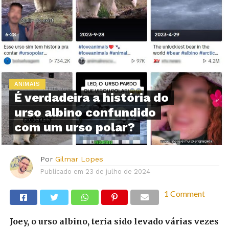
ANIMAIS
É verdadeira a história do
urso albino confundido
com um urso polar?
Por
Gilmar Lopes
Publicado em
23 de julho de 2024
1 Comment
Joey, o urso albino, teria sido levado várias vezes