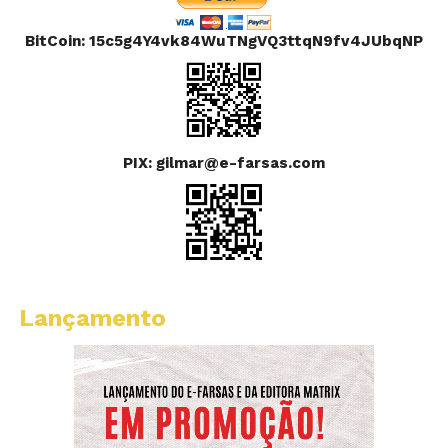
BitCoin: 15c5g4Y4vk84WuTNgVQ3ttqN9fv4JUbqNP
PIX: gilmar@e-farsas.com
Lançamento