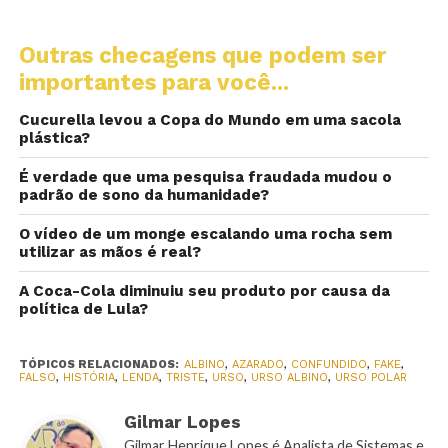
Outras checagens que podem ser
importantes para você...
Cucurella levou a Copa do Mundo em uma sacola
plástica?
É verdade que uma pesquisa fraudada mudou o
padrão de sono da humanidade?
O vídeo de um monge escalando uma rocha sem
utilizar as mãos é real?
A Coca-Cola diminuiu seu produto por causa da
política de Lula?
TÓPICOS RELACIONADOS:
ALBINO
,
AZARADO
,
CONFUNDIDO
,
FAKE
,
FALSO
,
HISTÓRIA
,
LENDA
,
TRISTE
,
URSO
,
URSO ALBINO
,
URSO POLAR
Gilmar Lopes
Gilmar Henrique Lopes é Analista de Sistemas e,