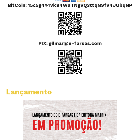
BitCoin: 15c5g4Y4vk84WuTNgVQ3ttqN9fv4JUbqNP
PIX: gilmar@e-farsas.com
Lançamento