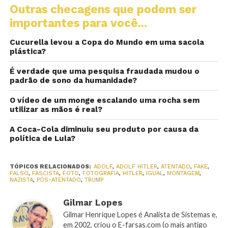
Outras checagens que podem ser
importantes para você...
Cucurella levou a Copa do Mundo em uma sacola
plástica?
É verdade que uma pesquisa fraudada mudou o
padrão de sono da humanidade?
O vídeo de um monge escalando uma rocha sem
utilizar as mãos é real?
A Coca-Cola diminuiu seu produto por causa da
política de Lula?
TÓPICOS RELACIONADOS:
ADOLF
,
ADOLF HITLER
,
ATENTADO
,
FAKE
,
FALSO
,
FASCISTA
,
FOTO
,
FOTOGRAFIA
,
HITLER
,
IGUAL
,
MONTAGEM
,
NAZISTA
,
PÓS-ATENTADO
,
TRUMP
Gilmar Lopes
Gilmar Henrique Lopes é Analista de Sistemas e,
em 2002, criou o E-farsas.com (o mais antigo