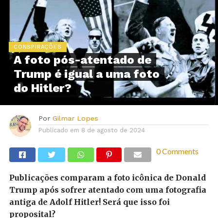
CONSPIRAÇÕES
A foto pós-atentado de
Trump é igual a uma foto
do Hitler?
Por
Gilmar Lopes
Publicado em
8 de agosto de 2024
0 Comments
Publicações comparam a foto icônica de Donald
Trump após sofrer atentado com uma fotografia
antiga de Adolf Hitler! Será que isso foi
proposital?