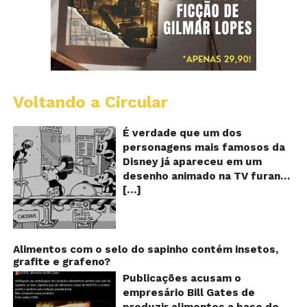
Voltando a Circular
D
m
o
É verdade que um dos
M
personagens mais famosos da
fu
Disney já apareceu em um
qu
desenho animado na TV furando
c
[…]
queijos com o seu pênis? O
o
pê
vídeo é compartilhado na forma
de um GIF animado e mostra
imagens de um episódio antigo
do desenho do personagem
Alimentos com o selo do sapinho contém insetos,
grafite e grafeno?
Mickey Mouse, dos
Estúdios Disney, usando uma
Publicações acusam o
ferramenta um tanto quanto
empresário Bill Gates de
inusitada para furar os queijos
produzir alimentos a base de