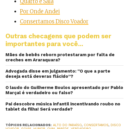
Quarto e Sala
Por Onde Andei
Consertamos Disco Voador
Outras checagens que podem ser
importantes para você...
Mães de bebês reborn protestaram por falta de
creches em Araraquara?
Advogada disse em julgamento: “O que a parte
deseja está deveras flácido”?
O laudo do Guilherme Boulos apresentado por Pablo
Marçal é verdadeiro ou falso?
Pai descobre música infantil incentivando roubo no
tablet da filha! Será verdade?
TÓPICOS RELACIONADOS:
ALTO DO PARAÍSO
,
CONSERTAMOS
,
DISCO
VOADOR
,
GOIÁS
,
HUMOR
,
OVNI
,
PAREDE
,
VERDADEIRO