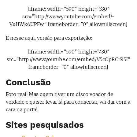
[iframe: width=”590″ height=”330″
src=”http://www.youtube.com/embed/-
VuHWk6UPFw” frameborder=”0″ allowfullscreen]
E nesse aqui, versão para exportação:
[iframe: width=”590″ height=”430″
src=”http://www.youtube.com/embed/V5cOpRCrR5I”
frameborder=”0″ allowfullscreen]
Conclusão
Foto real! Mas quem tiver um disco voador de
verdade e quiser levar lá para consertar, vai dar com a
cara na porta!
Sites pesquisados