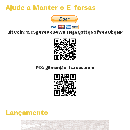
Ajude a Manter o E-farsas
BitCoin: 15c5g4Y4vk84WuTNgVQ3ttqN9fv4JUbqNP
PIX: gilmar@e-farsas.com
Lançamento