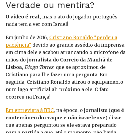
Verdade ou mentira?
O vídeo é real
, mas o ato do jogador português
nada tem a ver com Israel!
Em junho de 2016,
Cristiano Ronaldo “perdeu a
paciência”
devido ao grande assédio da imprensa
em cima dele e acabou arrancando o microfone da
mãos do
jornalista do Correio da Manhã de
Lisboa
,
Diogo Torres
, que se aproximou de
Cristiano para lhe fazer uma pergunta. Em
seguida, Cristiano Ronaldo atirou o equipamento
num lago artificial ali próximo a ele. O fato
ocorreu na França!
Em entrevista à BBC
, na época, o jornalista (
que é
conterrâneo do craque e não israelense
) disse
que apenas perguntou se ele estava preparado
para a partida e que, até o momento, não havia