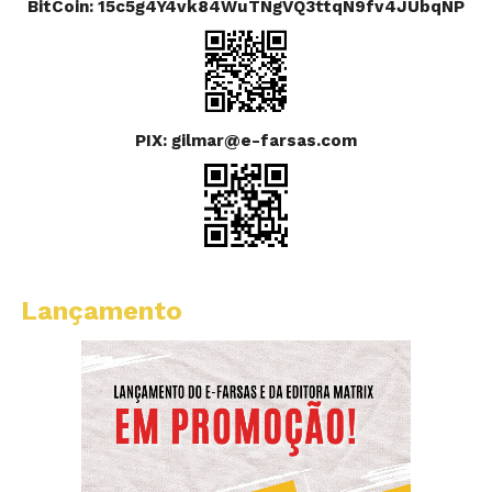
BitCoin: 15c5g4Y4vk84WuTNgVQ3ttqN9fv4JUbqNP
PIX: gilmar@e-farsas.com
Lançamento