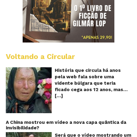
Voltando a Circular
B
Va
A
História que circula há anos
vi
pela web fala sobre uma
ce
vidente búlgara que teria
q
ficado cega aos 12 anos, mas
pr
[…]
teria previsto o fim a
o
fu
humanidade! Será verdade?
Se
Baba Vanga, a mulher que
previu o fim do mundo e do
nosso futuro, morreu em 1996
A China mostrou em vídeo a nova capa quântica da
invisibilidade?
aos 90 anos de idade, e teria
sido uma das grandes videntes
Será que o vídeo mostrando um