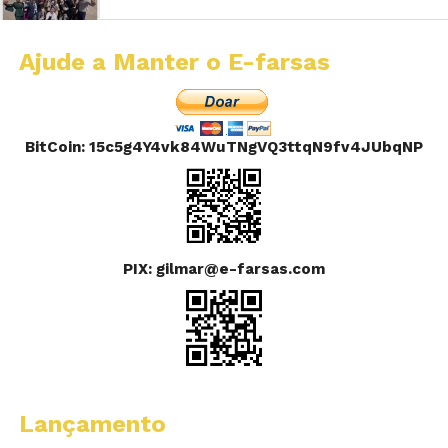
Ajude a Manter o E-farsas
BitCoin: 15c5g4Y4vk84WuTNgVQ3ttqN9fv4JUbqNP
PIX: gilmar@e-farsas.com
Lançamento