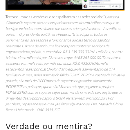
Texto de uma das versões que se espalharam nas redes sociais: “
Graxa na
Câmara:Os sapatos dos nossos parlamentares devem brilhar mais que as
barrigas inchadas e verminadas das nossas crianças famintas… Acredite se
quiser… O presidente da Câmara Federal, (triste figura), todos os
parlamentares, assessores e funcionários da casa terão os sapatos
reluzentes. Acaba de abrir uma licitação para contratar serviços de
engraxataria no prédio, num total de R$ 3.135.000,00 (três milhões, cento e
trinta e cinco mil reais) por 12 meses, o que dá R$ 261.000,00 (Duzentos e
sessenta e um mil reais) por mês ou, ainda, R$ 8.700,00 (Oito mil e
setecentos reais) por dia! O valor diário equivale à alimentação de 174
famílias num mês, pelas normas do falido FOME ZERO! A custos da iniciativa
privada, são mais de 3.000 pares de sapatos engraxados diariamente.
PODE???E os palhaços, quem são? Somos nós que pagamos o projeto
FOME ZERO com os sapatos sujos pelo mar de lama e de corrupção que os
dirigentes desta pobre nação, o Brasil, insistem em protagonizar! Por
gentileza, repassar esse e-mail, já é fazer alguma coisa. Dra. Maria da Glória
Bessa Haberbeck – OAB 3515, SC
.”
Verdade ou mentira?