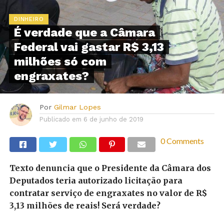
DINHEIRO
É verdade que a Câmara
Federal vai gastar R$ 3,13
milhões só com
engraxates?
Por
Gilmar Lopes
Publicado em
6 de junho de 2019
0 Comments
Texto denuncia que o Presidente da Câmara dos
Deputados teria autorizado licitação para
contratar serviço de engraxates no valor de R$
3,13 milhões de reais! Será verdade?