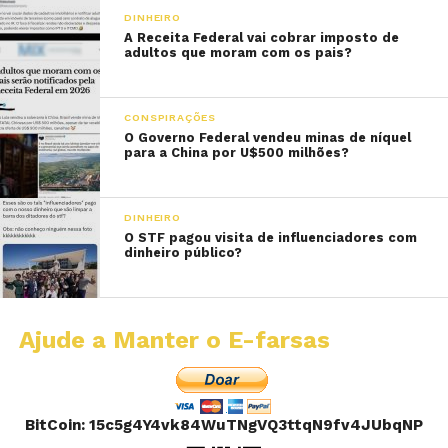
DINHEIRO
A Receita Federal vai cobrar imposto de
adultos que moram com os pais?
CONSPIRAÇÕES
O Governo Federal vendeu minas de níquel
para a China por U$500 milhões?
DINHEIRO
O STF pagou visita de influenciadores com
dinheiro público?
Ajude a Manter o E-farsas
BitCoin: 15c5g4Y4vk84WuTNgVQ3ttqN9fv4JUbqNP