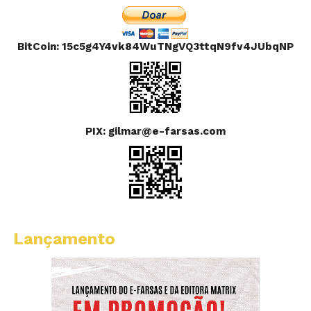
BitCoin: 15c5g4Y4vk84WuTNgVQ3ttqN9fv4JUbqNP
PIX: gilmar@e-farsas.com
Lançamento