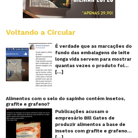
Voltando a Circular
E
lo
vi
É verdade que as marcações do
m
fundo das embalagens de leite
qu
longa vida servem para mostrar
v
quantas vezes o produto foi
o
[…]
reaproveitado? O alerta surgiu
le
fo
no dia 22 de novembro de 2018,
re
em uma conta no Facebook e
rapidamente se espalhou
também através de grupos no
Alimentos com o selo do sapinho contém insetos,
grafite e grafeno?
WhatsApp. De acordo com o
texto – que já havia sido
Publicações acusam o
compartilhado quase 100 mil
empresário Bill Gates de
vezes em menos de 24 horas –
produzir alimentos a base de
as cores e numerações
insetos com grafite e grafeno
presentes no fundo das
[…]
com o objetivo de reduzir a