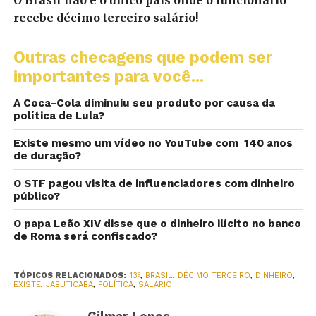
O Brasil não é o único país onde o funcionário
recebe décimo terceiro salário!
Outras checagens que podem ser
importantes para você...
A Coca-Cola diminuiu seu produto por causa da
política de Lula?
Existe mesmo um vídeo no YouTube com 140 anos
de duração?
O STF pagou visita de influenciadores com dinheiro
público?
O papa Leão XIV disse que o dinheiro ilícito no banco
de Roma será confiscado?
TÓPICOS RELACIONADOS:
13º
,
BRASIL
,
DÉCIMO TERCEIRO
,
DINHEIRO
,
EXISTE
,
JABUTICABA
,
POLÍTICA
,
SALARIO