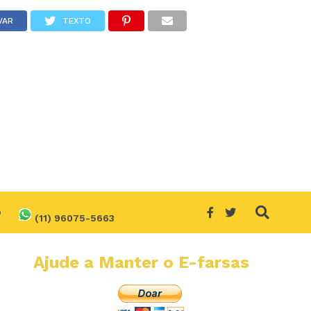
VAR
TEXTO
O
(11) 96075-5663
Ajude a Manter o E-farsas