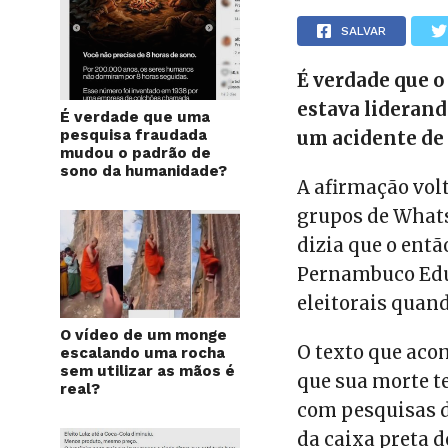
SALVAR
É verdade que 
estava liderand
É verdade que uma
pesquisa fraudada
um acidente de 
mudou o padrão de
sono da humanidade?
A afirmação vol
grupos de Wha
dizia que o entã
Pernambuco Edu
eleitorais quan
O vídeo de um monge
O texto que aco
escalando uma rocha
sem utilizar as mãos é
que sua morte t
real?
com pesquisas d
da caixa preta d