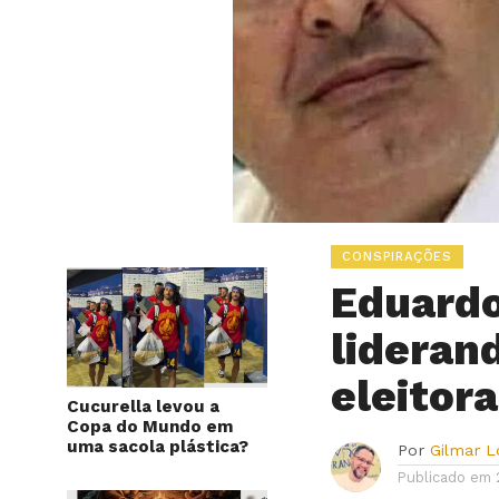
CONSPIRAÇÕES
Eduard
lideran
eleitor
Cucurella levou a
Copa do Mundo em
uma sacola plástica?
Por
Gilmar 
Publicado em