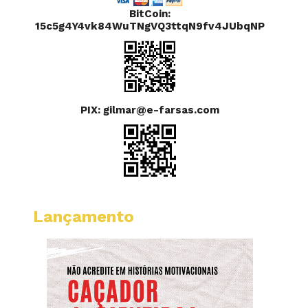
BitCoin:
15c5g4Y4vk84WuTNgVQ3ttqN9fv4JUbqNP
PIX: gilmar@e-farsas.com
Lançamento