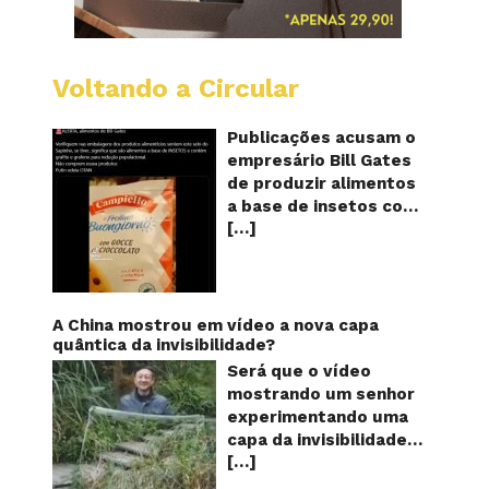
Voltando a Circular
Alimen
com
o
Publicações acusam o
selo
empresário Bill Gates
do
de produzir alimentos
sapinho
a base de insetos com
contém
[…]
grafite e grafeno com
insetos
grafite
o objetivo de reduzir a
e
população! Será
grafen
verdade? Vídeos e
textos com acusações
A China mostrou em vídeo a nova capa
começaram a se
quântica da invisibilidade?
espalhar nas redes
Será que o vídeo
sociais na segunda
mostrando um senhor
quinzena de agosto de
experimentando uma
2024 e afirmam que as
capa da invisibilidade
empresas do
[…]
em um jardim é
milionário norte-
verdadeiro ou falso? O