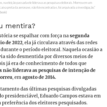
na eleição passada ele liderava as pesquisas eleitorais. Morreu em um
caixa preta da aeronave, não foi encontrada e, foi arquivada a investigação.”
ebook)
u mentira?
stória se espalhar com força na
segunda
io de 2022
, ela já circulava através das redes
, durante o período eleitoral. Naquela ocasião a
via sido desmentida por diversos meios de
is já era de conhecimento de todos que
não liderava as pesquisas de intenção de
orreu
, em
agosto de 2014.
ntamento das últimas pesquisas divulgadas
do presidenciável, Eduardo Campos estava em
a preferência dos eleitores pesquisados.