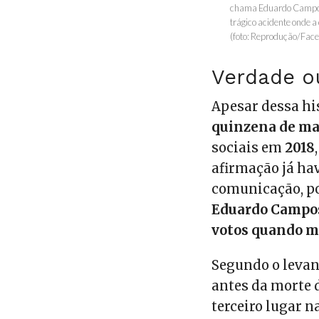
chama Eduardo Campos, 
trágico acidente onde a 
(foto: Reprodução/Fac
Verdade o
Apesar dessa hi
quinzena de ma
sociais em
2018
afirmação já ha
comunicação, po
Eduardo Campos 
votos quando m
Segundo o leva
antes da morte 
terceiro lugar n