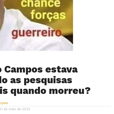
o Campos estava
do as pesquisas
ais quando morreu?
Lopes
21 de maio de 2022