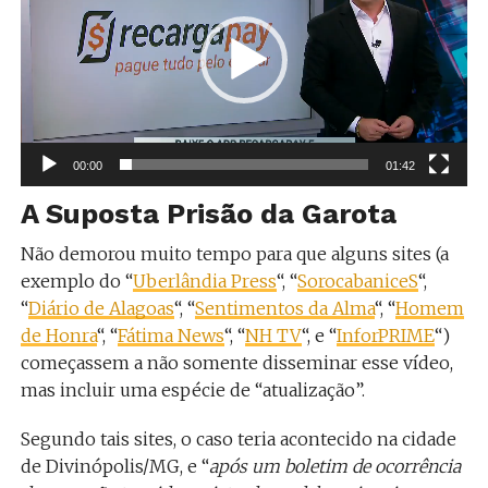
vídeo
00:00
01:42
A Suposta Prisão da Garota
Não demorou muito tempo para que alguns sites (a
exemplo do “
Uberlândia Press
“, “
SorocabaniceS
“,
“
Diário de Alagoas
“, “
Sentimentos da Alma
“, “
Homem
de Honra
“, “
Fátima News
“, “
NH TV
“, e “
InforPRIME
“)
começassem a não somente disseminar esse vídeo,
mas incluir uma espécie de “atualização”.
Segundo tais sites, o caso teria acontecido na cidade
de Divinópolis/MG, e “
após um boletim de ocorrência