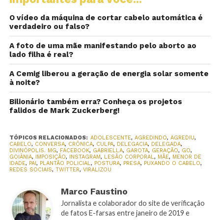
O vídeo da máquina de cortar cabelo automática é
verdadeiro ou falso?
A foto de uma mãe manifestando pelo aborto ao
lado filha é real?
A Cemig liberou a geração de energia solar somente
à noite?
Bilionário também erra? Conheça os projetos
falidos de Mark Zuckerberg!
TÓPICOS RELACIONADOS:
ADOLESCENTE
,
AGREDINDO
,
AGREDIU
,
CABELO
,
CONVERSA
,
CRÔNICA
,
CULPA
,
DELEGACIA
,
DELEGADA
,
DIVINÓPOLIS. MG
,
FACEBOOK
,
GABRIELLA
,
GAROTA
,
GERAÇÃO
,
GO
,
GOIÂNIA
,
IMPOSIÇÃO
,
INSTAGRAM
,
LESÃO CORPORAL
,
MÃE
,
MENOR DE
IDADE
,
PAI
,
PLANTÃO POLICIAL
,
POSTURA
,
PRESA
,
PUXANDO O CABELO
,
REDES SOCIAIS
,
TWITTER
,
VIRALIZOU
Marco Faustino
Jornalista e colaborador do site de verificação
de fatos E-farsas entre janeiro de 2019 e