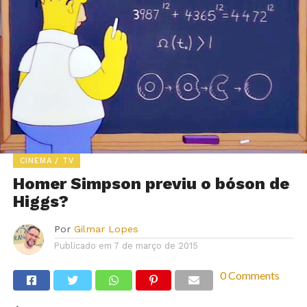
CINEMA / TV
Homer Simpson previu o bóson de
Higgs?
Por
Gilmar Lopes
Publicado em
7 de março de 2015
0 Comments