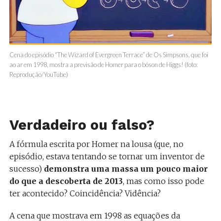
Cena do episódio “The Wizard of Evergreen Terrace” de Os Simpsons, que foi
ao ar em 1998, mostra a previsão de Homer para o bóson de Higgs! (foto:
Reprodução/YouTube)
Verdadeiro ou falso?
A fórmula escrita por Homer na lousa (que, no
episódio, estava tentando se tornar um inventor de
sucesso)
demonstra uma massa um pouco maior
do que a descoberta de 2013
, mas como isso pode
ter acontecido? Coincidência? Vidência?
A cena que mostrava em 1998 as equações da