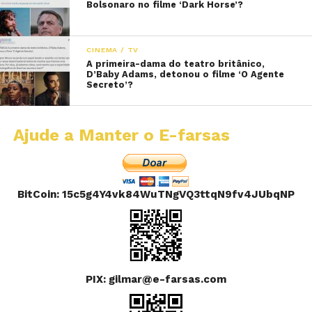
Bolsonaro no filme ‘Dark Horse’?
CINEMA / TV
A primeira-dama do teatro britânico,
D’Baby Adams, detonou o filme ‘O Agente
Secreto’?
Ajude a Manter o E-farsas
BitCoin: 15c5g4Y4vk84WuTNgVQ3ttqN9fv4JUbqNP
PIX: gilmar@e-farsas.com