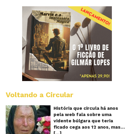
Voltando a Circular
B
Va
A
História que circula há anos
vi
pela web fala sobre uma
ce
vidente búlgara que teria
q
ficado cega aos 12 anos, mas
pr
[…]
teria previsto o fim a
o