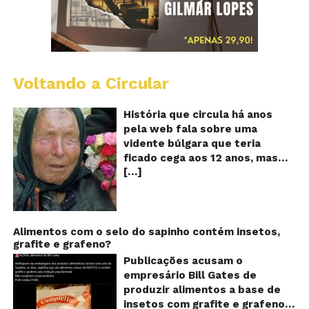
Voltando a Circular
B
Va
A
História que circula há anos
vi
pela web fala sobre uma
ce
vidente búlgara que teria
q
ficado cega aos 12 anos, mas
pr
[…]
teria previsto o fim a
o
fu
humanidade! Será verdade?
Se
Baba Vanga, a mulher que
previu o fim do mundo e do
nosso futuro, morreu em 1996
Alimentos com o selo do sapinho contém insetos,
grafite e grafeno?
aos 90 anos de idade, e teria
sido uma das grandes videntes
Publicações acusam o
do século XX. De acordo com
empresário Bill Gates de
inúmeros textos que circulam a
produzir alimentos a base de
seu respeito, Baba Vanga teria
insetos com grafite e grafeno