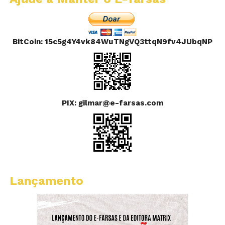
BitCoin: 15c5g4Y4vk84WuTNgVQ3ttqN9fv4JUbqNP
PIX: gilmar@e-farsas.com
Lançamento