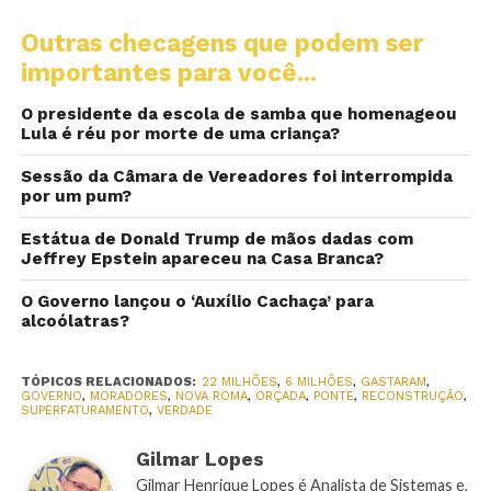
Outras checagens que podem ser
importantes para você...
O presidente da escola de samba que homenageou
Lula é réu por morte de uma criança?
Sessão da Câmara de Vereadores foi interrompida
por um pum?
Estátua de Donald Trump de mãos dadas com
Jeffrey Epstein apareceu na Casa Branca?
O Governo lançou o ‘Auxílio Cachaça’ para
alcoólatras?
TÓPICOS RELACIONADOS:
22 MILHÕES
,
6 MILHÕES
,
GASTARAM
,
GOVERNO
,
MORADORES
,
NOVA ROMA
,
ORÇADA
,
PONTE
,
RECONSTRUÇÃO
,
SUPERFATURAMENTO
,
VERDADE
Gilmar Lopes
Gilmar Henrique Lopes é Analista de Sistemas e,