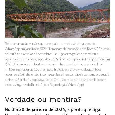
Texto de uma das versões que se espalharam através de grupos do
WhatsApp em janeiro de 2024: “Lembram da ponte de Nova Roma/RS que foi
destruída nas cheias de setembro/23? O governo gaúcho prometeu a
construção duma nova, ao custo de 22 milhões que poderia ficar pronta só em
2025. A população então fez uma vaquinha e construiu com menos de 6
milhões e em apenas 138 dias. Essa história é a prova viva do quanto os
governos são ineficientes, incompetentes e irresponsáveis com o nosso suado
dinheiro. Parabéns ao povo gaúcho! Que isso repercuta e seja replicado em
todos os lugares do Brasil!” (foto: Reprodução/WhatsApp)
Verdade ou mentira?
No dia
20 de janeiro de 2024
, a ponte que liga