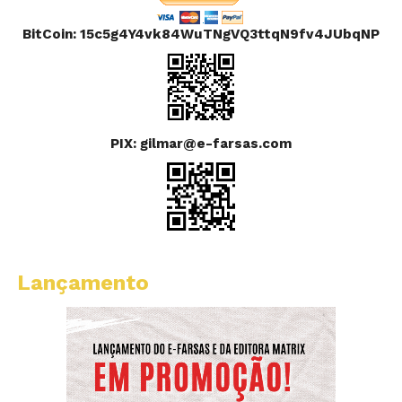
BitCoin: 15c5g4Y4vk84WuTNgVQ3ttqN9fv4JUbqNP
PIX: gilmar@e-farsas.com
Lançamento