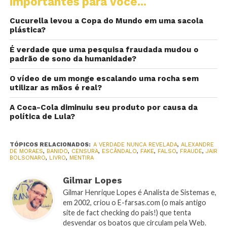
importantes para você...
Cucurella levou a Copa do Mundo em uma sacola
plástica?
É verdade que uma pesquisa fraudada mudou o
padrão de sono da humanidade?
O vídeo de um monge escalando uma rocha sem
utilizar as mãos é real?
A Coca-Cola diminuiu seu produto por causa da
política de Lula?
TÓPICOS RELACIONADOS:
A VERDADE NUNCA REVELADA
,
ALEXANDRE
DE MORAES
,
BANIDO
,
CENSURA
,
ESCÂNDALO
,
FAKE
,
FALSO
,
FRAUDE
,
JAIR
BOLSONARO
,
LIVRO
,
MENTIRA
Gilmar Lopes
Gilmar Henrique Lopes é Analista de Sistemas e,
em 2002, criou o E-farsas.com (o mais antigo
site de fact checking do país!) que tenta
desvendar os boatos que circulam pela Web.