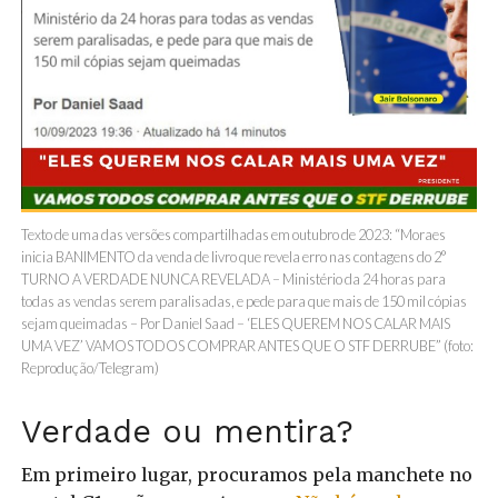
Texto de uma das versões compartilhadas em outubro de 2023: “Moraes
inicia BANIMENTO da venda de livro que revela erro nas contagens do 2°
TURNO A VERDADE NUNCA REVELADA – Ministério da 24 horas para
todas as vendas serem paralisadas, e pede para que mais de 150 mil cópias
sejam queimadas – Por Daniel Saad – ‘ELES QUEREM NOS CALAR MAIS
UMA VEZ’ VAMOS TODOS COMPRAR ANTES QUE O STF DERRUBE” (foto:
Reprodução/Telegram)
Verdade ou mentira?
Em primeiro lugar, procuramos pela manchete no