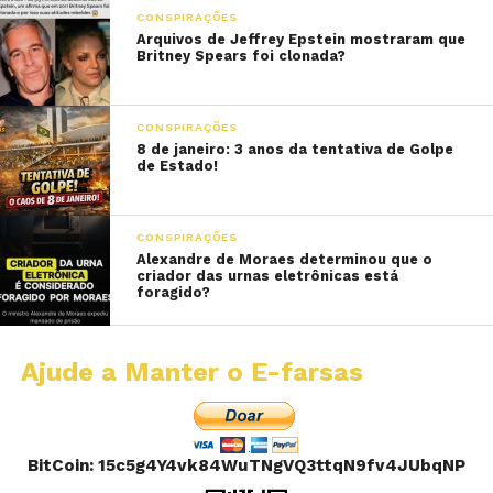
CONSPIRAÇÕES
Arquivos de Jeffrey Epstein mostraram que
Britney Spears foi clonada?
CONSPIRAÇÕES
8 de janeiro: 3 anos da tentativa de Golpe
de Estado!
CONSPIRAÇÕES
Alexandre de Moraes determinou que o
criador das urnas eletrônicas está
foragido?
Ajude a Manter o E-farsas
BitCoin: 15c5g4Y4vk84WuTNgVQ3ttqN9fv4JUbqNP