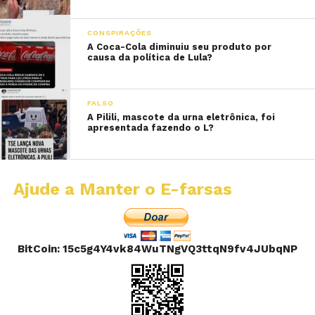
CONSPIRAÇÕES
A Coca-Cola diminuiu seu produto por
causa da política de Lula?
FALSO
A Pilili, mascote da urna eletrônica, foi
apresentada fazendo o L?
Ajude a Manter o E-farsas
BitCoin: 15c5g4Y4vk84WuTNgVQ3ttqN9fv4JUbqNP