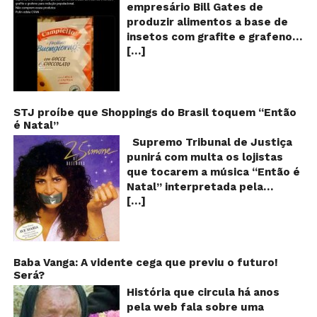
se
empresário Bill Gates de
d
produzir alimentos a base de
sa
insetos com grafite e grafeno
c
[…]
com o objetivo de reduzir a
in
gr
população! Será verdade?
e
Vídeos e textos com
gr
acusações começaram a se
espalhar nas redes sociais na
STJ proíbe que Shoppings do Brasil toquem “Então
é Natal”
segunda quinzena de agosto de
2024 e afirmam que as
Supremo Tribunal de Justiça
empresas do milionário norte-
punirá com multa os lojistas
americano Bill Gates estariam
que tocarem a música “Então é
fabricando alimentos a base de
Natal” interpretada pela
insetos, e contaminados com
[…]
cantora Simone! Será? De
grafite e grafeno. Venenos que
acordo com notícia publicada
ajudaria a dar prosseguimento
em diversos sites e blogs (e
de um “plano global” da
amplamente divulgada nas
redução populacional. O alerta
redes sociais), uma das
Baba Vanga: A vidente cega que previu o futuro!
também explica que o selo com
Será?
canções mais populares do
o desenho de um sapo denuncia
Natal brasileiro estaria proibida
História que circula há anos
esse tipo de produto, que deve
de ser executada nos
pela web fala sobre uma