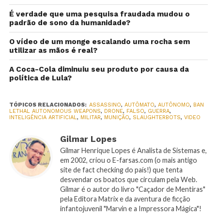
É verdade que uma pesquisa fraudada mudou o
padrão de sono da humanidade?
O vídeo de um monge escalando uma rocha sem
utilizar as mãos é real?
A Coca-Cola diminuiu seu produto por causa da
política de Lula?
TÓPICOS RELACIONADOS:
ASSASSINO
,
AUTÔMATO
,
AUTÔNOMO
,
BAN
LETHAL AUTONOMOUS WEAPONS
,
DRONE
,
FALSO
,
GUERRA
,
INTELIGÊNCIA ARTIFICIAL
,
MILITAR
,
MUNIÇÃO
,
SLAUGHTERBOTS
,
VIDEO
Gilmar Lopes
Gilmar Henrique Lopes é Analista de Sistemas e,
em 2002, criou o E-farsas.com (o mais antigo
site de fact checking do país!) que tenta
desvendar os boatos que circulam pela Web.
Gilmar é o autor do livro "Caçador de Mentiras"
pela Editora Matrix e da aventura de ficção
infantojuvenil "Marvin e a Impressora Mágica"!