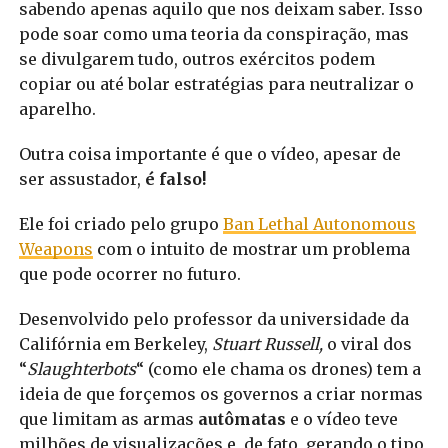
sabendo apenas aquilo que nos deixam saber. Isso
pode soar como uma teoria da conspiração, mas
se divulgarem tudo, outros exércitos podem
copiar ou até bolar estratégias para neutralizar o
aparelho.
Outra coisa importante é que o vídeo, apesar de
ser assustador,
é falso!
Ele foi criado pelo grupo
Ban Lethal Autonomous
Weapons
com o intuito de mostrar um problema
que pode ocorrer no futuro.
Desenvolvido pelo professor da universidade da
Califórnia em Berkeley,
Stuart Russell,
o viral dos
“
Slaughterbots
“ (como ele chama os drones) tem a
ideia de que forçemos os governos a criar normas
que l
imitam as armas
autômatas
e o vídeo teve
milhões de visualizações e, de fato, gerando o tipo