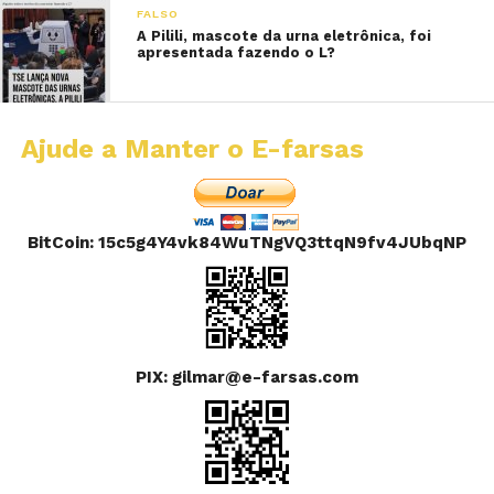
FALSO
A Pilili, mascote da urna eletrônica, foi
apresentada fazendo o L?
Ajude a Manter o E-farsas
BitCoin: 15c5g4Y4vk84WuTNgVQ3ttqN9fv4JUbqNP
PIX: gilmar@e-farsas.com