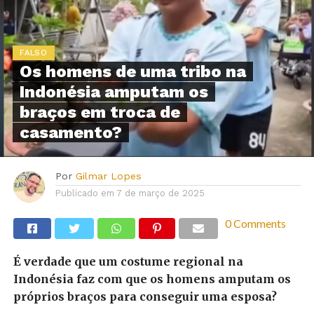
FALSO
Os homens de uma tribo na
Indonésia amputam os
braços em troca de
casamento?
Por
Gilmar Lopes
Publicado em
7 de março de 2025
0 Comments
É verdade que um costume regional na
Indonésia faz com que os homens amputam os
próprios braços para conseguir uma esposa?