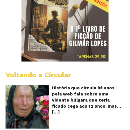
Voltando a Circular
B
Va
A
História que circula há anos
vi
pela web fala sobre uma
ce
vidente búlgara que teria
q
ficado cega aos 12 anos, mas
pr
[…]
teria previsto o fim a
o
fu
humanidade! Será verdade?
Se
Baba Vanga, a mulher que