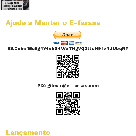
Ajude a Manter o E-farsas
BitCoin: 15c5g4Y4vk84WuTNgVQ3ttqN9fv4JUbqNP
PIX: gilmar@e-farsas.com
Lançamento