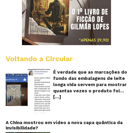
Voltando a Circular
E
lo
vi
É verdade que as marcações do
m
fundo das embalagens de leite
qu
longa vida servem para mostrar
v
quantas vezes o produto foi
o
[…]
reaproveitado? O alerta surgiu
le
fo
no dia 22 de novembro de 2018,
re
em uma conta no Facebook e
rapidamente se espalhou
também através de grupos no
A China mostrou em vídeo a nova capa quântica da
invisibilidade?
WhatsApp. De acordo com o