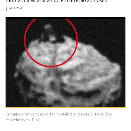
montanha estaria vindo em direção ao nosso
planeta!
Estranha pirâmide descoberta em satélite! Verdadeiro ou falso? (foto:
Reprodução/YouTube)