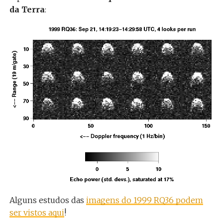
da Terra
:
Alguns estudos das
imagens do 1999 RQ36 podem
ser vistos aqui
!