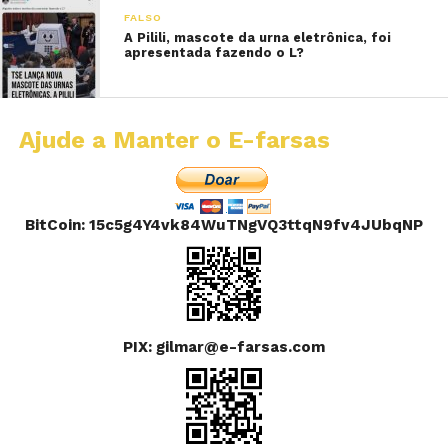
FALSO
A Pilili, mascote da urna eletrônica, foi
apresentada fazendo o L?
Ajude a Manter o E-farsas
BitCoin: 15c5g4Y4vk84WuTNgVQ3ttqN9fv4JUbqNP
PIX: gilmar@e-farsas.com