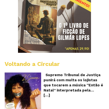
Voltando a Circular
S
pr
q
Supremo Tribunal de Justiça
Sh
punirá com multa os lojistas
d
que tocarem a música “Então é
Br
Natal” interpretada pela
t
[…]
cantora Simone! Será? De
“E
é
acordo com notícia publicada
Na
em diversos sites e blogs (e