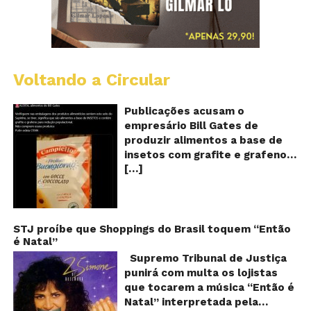
Voltando a Circular
Al
c
o
Publicações acusam o
se
empresário Bill Gates de
d
produzir alimentos a base de
sa
insetos com grafite e grafeno
c
[…]
com o objetivo de reduzir a
in
gr
população! Será verdade?
e
Vídeos e textos com
gr
acusações começaram a se
espalhar nas redes sociais na
STJ proíbe que Shoppings do Brasil toquem “Então
é Natal”
segunda quinzena de agosto de
2024 e afirmam que as
Supremo Tribunal de Justiça
empresas do milionário norte-
punirá com multa os lojistas
americano Bill Gates estariam
que tocarem a música “Então é
fabricando alimentos a base de
Natal” interpretada pela