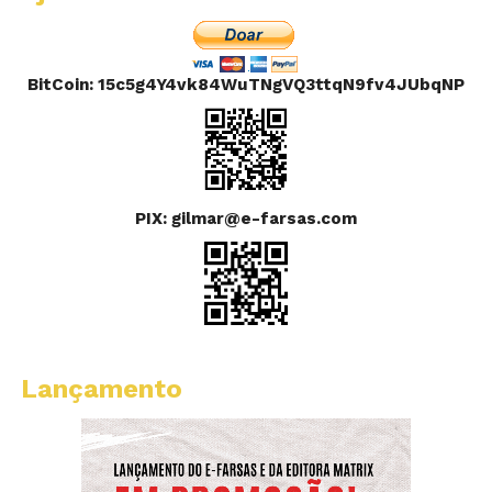
BitCoin: 15c5g4Y4vk84WuTNgVQ3ttqN9fv4JUbqNP
PIX: gilmar@e-farsas.com
Lançamento