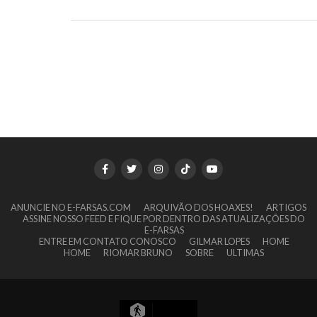
ANUNCIE NO E-FARSAS.COM
ARQUIVÃO DOS HOAXES!
ARTIGOS
ASSINE NOSSO FEED E FIQUE POR DENTRO DAS ATUALIZAÇÕES DO
E-FARSAS
ENTRE EM CONTATO CONOSCO
GILMAR LOPES
HOME
HOME
RIOMAR BRUNO
SOBRE
ULTIMAS
2