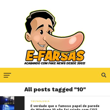
All posts tagged "10"
TECNOLOGIA
É verdade que o famoso papel de parede
do Windows 10 não foi criado com CGI?